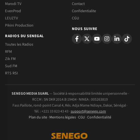
Marodi TV
Contact
EvenProd
Confidentialite
LEUZTV
CGU
Pikini Production
NOUS SUIVRE
RADIOS DU SENEGAL
Toutes les Radios
RFM
Zik FM
Sud FM
RTS RSI
SENEGO MEDIA SUARL
— Société à responsabilité limitée unipersonnelle ·
RCCM : SN DKR 2014.B 19404 · NINEA : 005263819
Fass Paillote, rond-point Canal 4, Rés. Adja Mame Ndiaye, Dakar, Sénégal ·
Tél. : +221 33 823 43 43 ·
support@senego.com
Plan du site
·
Mentions légales
·
CGU
·
Confidentialité