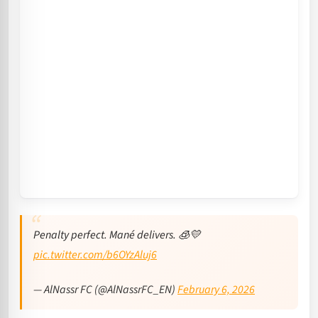
Penalty perfect. Mané delivers. 🧊💛
pic.twitter.com/b6OYzAluj6
— AlNassr FC (@AlNassrFC_EN)
February 6, 2026