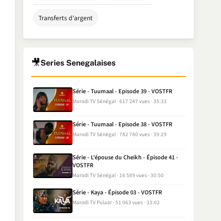
Transferts d'argent
🎥
Series Senegalaises
Série - Tuumaal - Episode 39 - VOSTFR
Marodi TV Sénégal
617 247 vues
35:33
Série - Tuumaal - Episode 38 - VOSTFR
Marodi TV Sénégal
782 780 vues
39:29
Série - L'épouse du Cheikh - Épisode 41 -
VOSTFR
Marodi TV Sénégal
16 589 vues
30:50
Série - Kaya - Épisode 03 - VOSTFR
Marodi TV Pulaar
51 063 vues
33:02