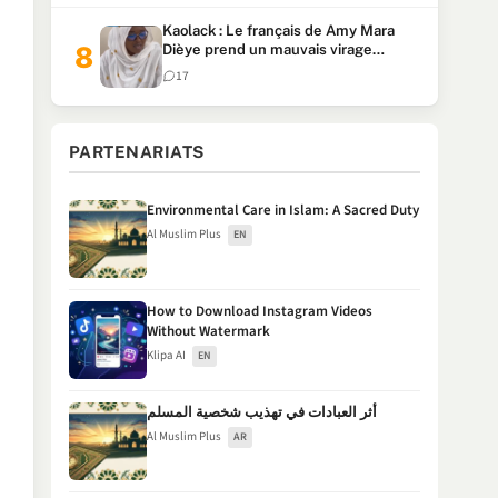
Kaolack : Le français de Amy Mara
Dièye prend un mauvais virage
(Vidéo)
17
PARTENARIATS
Environmental Care in Islam: A Sacred Duty
Al Muslim Plus
EN
How to Download Instagram Videos
Without Watermark
Klipa AI
EN
أثر العبادات في تهذيب شخصية المسلم
Al Muslim Plus
AR