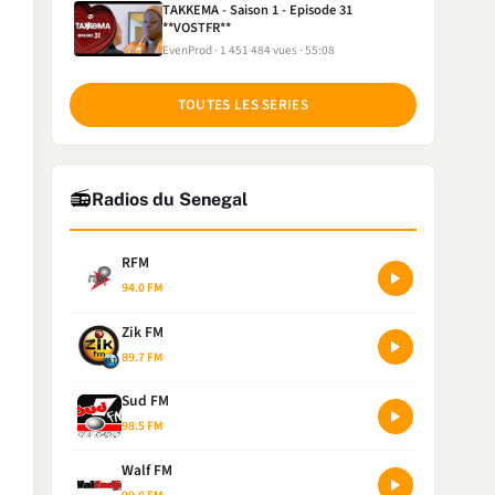
TAKKEMA - Saison 1 - Episode 31
**VOSTFR**
EvenProd
1 451 484 vues
55:08
TOUTES LES SERIES
📻
Radios du Senegal
RFM
94.0 FM
Zik FM
89.7 FM
Sud FM
98.5 FM
Walf FM