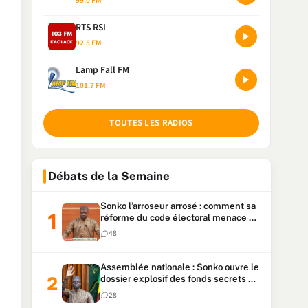
99.0 FM
RTS RSI
92.5 FM
Lamp Fall FM
101.7 FM
TOUTES LES RADIOS
Débats de la Semaine
Sonko l’arroseur arrosé : comment sa
réforme du code électoral menace sa
candidature
48
Assemblée nationale : Sonko ouvre le
dossier explosif des fonds secrets et
du patrimoine présidentiel
28