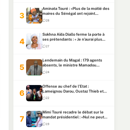
Aminata Touré : «Plus de la moitié des
maires du Sénégal ont rejoint
Kiiraay»
28
Sokhna Aïda Diallo ferme la porte à
ses prétendants : « Je n’aurai plus
jamais un autre mari »
27
Lendemain du Magal : 179 agents
absents, le ministre Mamadou
Lamine Dianté exige des explications
24
Offense au chef de l’Etat :
Lameignou Darou, Oustaz Thieb et
Ndiaye Touba lourdement
22
condamnés
Mimi Touré recadre le débat sur le
mandat présidentiel : «Nul ne peut
faire plus de deux mandats
19
consécutifs de 5 ans»