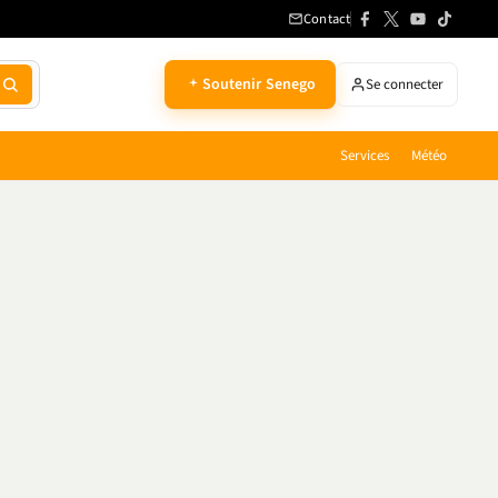
Contact
Soutenir Senego
Se connecter
Services
Météo