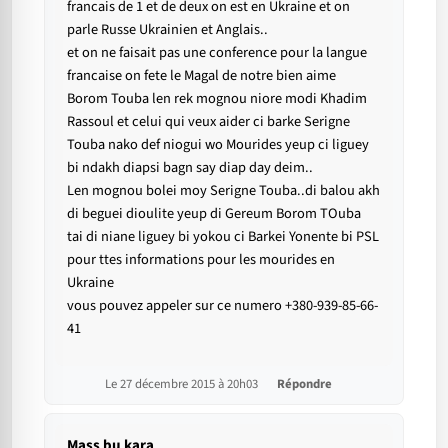
francais de 1 et de deux on est en Ukraine et on
parle Russe Ukrainien et Anglais..
et on ne faisait pas une conference pour la langue
francaise on fete le Magal de notre bien aime
Borom Touba len rek mognou niore modi Khadim
Rassoul et celui qui veux aider ci barke Serigne
Touba nako def niogui wo Mourides yeup ci liguey
bi ndakh diapsi bagn say diap day deim..
Len mognou bolei moy Serigne Touba..di balou akh
di beguei dioulite yeup di Gereum Borom TOuba
tai di niane liguey bi yokou ci Barkei Yonente bi PSL
pour ttes informations pour les mourides en
Ukraine
vous pouvez appeler sur ce numero +380-939-85-66-
41
Le 27 décembre 2015 à 20h03
Répondre
Mass bu kara