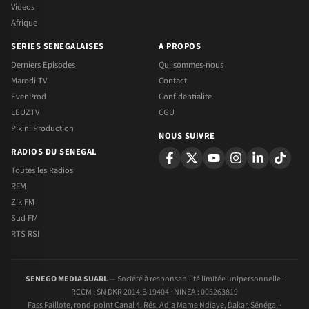
Videos
Afrique
SERIES SENEGALAISES
A PROPOS
Derniers Episodes
Qui sommes-nous
Marodi TV
Contact
EvenProd
Confidentialite
LEUZTV
CGU
Pikini Production
NOUS SUIVRE
RADIOS DU SENEGAL
Toutes les Radios
RFM
Zik FM
Sud FM
RTS RSI
SENEGO MEDIA SUARL
— Société à responsabilité limitée unipersonnelle ·
RCCM : SN DKR 2014.B 19404 · NINEA : 005263819
Fass Paillote, rond-point Canal 4, Rés. Adja Mame Ndiaye, Dakar, Sénégal ·