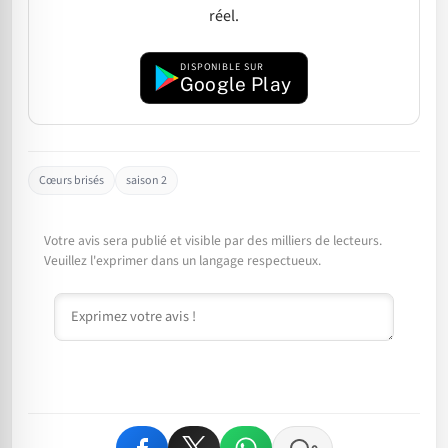
réel.
DISPONIBLE SUR
Google Play
Cœurs brisés
saison 2
Votre avis sera publié et visible par des milliers de lecteurs.
Veuillez l'exprimer dans un langage respectueux.
Commentaire