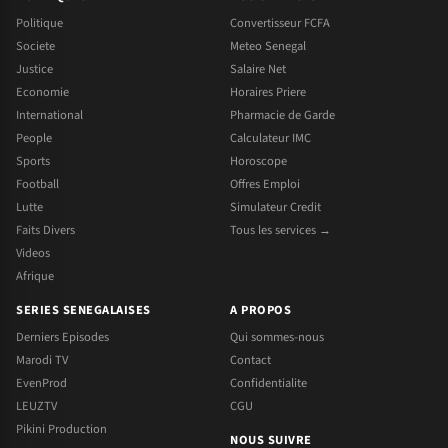
Politique
Convertisseur FCFA
Societe
Meteo Senegal
Justice
Salaire Net
Economie
Horaires Priere
International
Pharmacie de Garde
People
Calculateur IMC
Sports
Horoscope
Football
Offres Emploi
Lutte
Simulateur Credit
Faits Divers
Tous les services →
Videos
Afrique
SERIES SENEGALAISES
A PROPOS
Derniers Episodes
Qui sommes-nous
Marodi TV
Contact
EvenProd
Confidentialite
LEUZTV
CGU
Pikini Production
NOUS SUIVRE