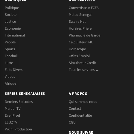
Politique
Convertisseur FCFA
Societe
Meteo Senegal
Justice
Salaire Net
Economie
Horaires Priere
International
Pharmacie de Garde
People
Calculateur IMC
Sports
Horoscope
Football
Offres Emploi
Lutte
Simulateur Credit
Faits Divers
Tous les services →
Videos
Afrique
SERIES SENEGALAISES
A PROPOS
Derniers Episodes
Qui sommes-nous
Marodi TV
Contact
EvenProd
Confidentialite
LEUZTV
CGU
Pikini Production
NOUS SUIVRE