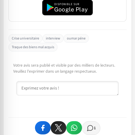
DISPONIBLE SUR
Google Play
Crise universitaire
interview
oumar péne
Traque des biens mal acquis
Votre avis sera publié et visible par des milliers de lecteurs.
Veuillez l'exprimer dans un langage respectueux.
Commentaire
1