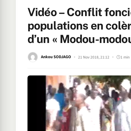
Vidéo – Conflit fonc
populations en colèr
d’un « Modou-modou
Ankou SODJAGO
21 Nov 2018, 21:12
1 min