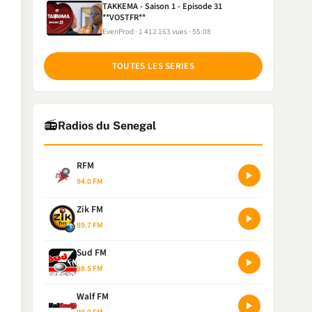
TAKKEMA - Saison 1 - Episode 31
**VOSTFR**
EvenProd
1 412 163 vues
55:08
TOUTES LES SERIES
📻
Radios du Senegal
RFM
94.0 FM
Zik FM
89.7 FM
Sud FM
98.5 FM
Walf FM