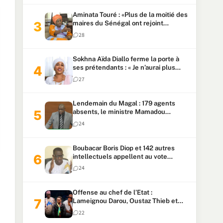
Aminata Touré : «Plus de la moitié des
maires du Sénégal ont rejoint
Kiiraay»
28
Sokhna Aïda Diallo ferme la porte à
ses prétendants : « Je n’aurai plus
jamais un autre mari »
27
Lendemain du Magal : 179 agents
absents, le ministre Mamadou
Lamine Dianté exige des explications
24
Boubacar Boris Diop et 142 autres
intellectuels appellent au vote
urgent de la révision
24
constitutionnelle
Offense au chef de l’Etat :
Lameignou Darou, Oustaz Thieb et
Ndiaye Touba lourdement
22
condamnés