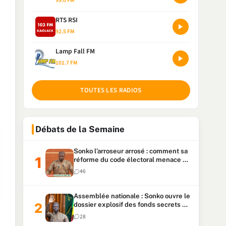
99.0 FM
RTS RSI
92.5 FM
Lamp Fall FM
101.7 FM
TOUTES LES RADIOS
Débats de la Semaine
Sonko l’arroseur arrosé : comment sa
réforme du code électoral menace sa
candidature
46
Assemblée nationale : Sonko ouvre le
dossier explosif des fonds secrets et
du patrimoine présidentiel
28