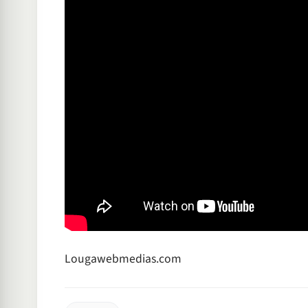
Lougawebmedias.com