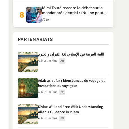
Mimi Touré recadre le débat sur le
mandat présidentiel : «Nul ne peut
faire plus de deux mandats
19
consécutifs de 5 ans»
PARTENARIATS
اللغة العربية في الإسلام: لغة القرآن والعلوم
Al Muslim Plus
AR
Adab as-safar : bienséances du voyage et
invocations du voyageur
Al Muslim Plus
FR
Divine Will and Free Will: Understanding
Allah’s Guidance in Islam
Al Muslim Plus
EN