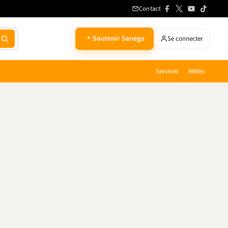
Contact
Soutenir Senego
Se connecter
Services
Météo