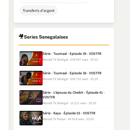
Transferts d'argent
🎥
Series Senegalaises
Série - Tuumaal - Episode 39 - VOSTFR
Marodi TV Sénégal
538 997 vues
35:33
Série - Tuumaal - Episode 38 - VOSTFR
Marodi TV Sénégal
699 752 vues
39:29
Série - L'épouse du Cheikh - Épisode 41 -
VOSTFR
Marodi TV Sénégal
15 221 vues
30:50
Série - Kaya - Épisode 03 - VOSTFR
Marodi TV Pulaar
45 914 vues
33:02