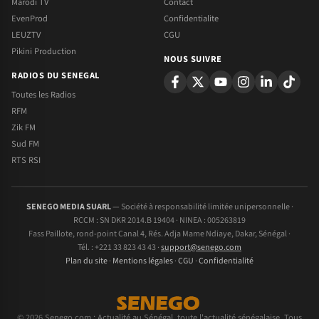
Marodi TV
Contact
EvenProd
Confidentialite
LEUZTV
CGU
Pikini Production
NOUS SUIVRE
RADIOS DU SENEGAL
Toutes les Radios
RFM
Zik FM
Sud FM
RTS RSI
SENEGO MEDIA SUARL
— Société à responsabilité limitée unipersonnelle ·
RCCM : SN DKR 2014.B 19404 · NINEA : 005263819
Fass Paillote, rond-point Canal 4, Rés. Adja Mame Ndiaye, Dakar, Sénégal ·
Tél. : +221 33 823 43 43 ·
support@senego.com
Plan du site
·
Mentions légales
·
CGU
·
Confidentialité
© 2026 Senego.com : Actualité au Sénégal, toute l'actualité sénégalaise. Tous