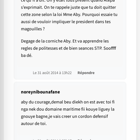
ce qu’il a dit. On y etait tous present quand Atepa
s’exprimait. On te rappele juste que tu doit quitter
cette zone selon la loi Mme Aby. Pourquoi essaie tu
aussi de vouloir impliquer le president dans tes
magouilles ?
Degage de la corniche Aby. Et va apprendre les
regles de politesses et de bien seances STP. Sooffff
ba dé.
Le 31 août 2014 à 13h22
Répondre
noreynibounafane
aby du courage,demal beu diekh on est avec toi fi
nga nek dou domaine maritime fii kouye liguey la
gnouye bagne,je vais creer un cordon defensif
autour de toi.