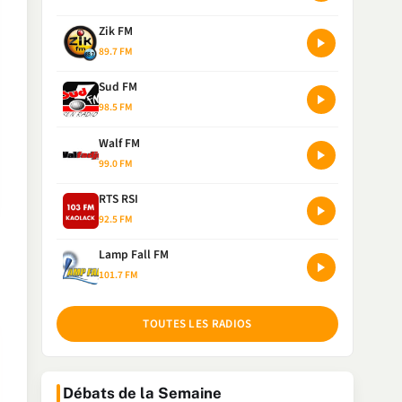
Zik FM
89.7 FM
Sud FM
98.5 FM
Walf FM
99.0 FM
RTS RSI
92.5 FM
Lamp Fall FM
101.7 FM
TOUTES LES RADIOS
Débats de la Semaine