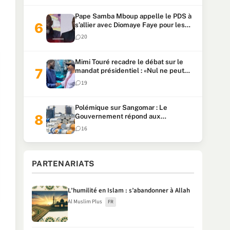
Pape Samba Mboup appelle le PDS à
s’allier avec Diomaye Faye pour les
locales et tacle Sonko
20
Mimi Touré recadre le débat sur le
mandat présidentiel : «Nul ne peut
faire plus de deux mandats
19
consécutifs de 5 ans»
Polémique sur Sangomar : Le
Gouvernement répond aux
accusations et clarifie le partage des
16
milliards
PARTENARIATS
L’humilité en Islam : s’abandonner à Allah
Al Muslim Plus
FR