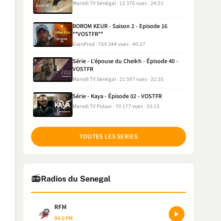
Marodi TV Sénégal
12 376 vues
24:51
BOROM KEUR - Saison 2 - Episode 16
**VOSTFR**
EvenProd
769 344 vues
40:27
Série - L'épouse du Cheikh - Épisode 40 -
VOSTFR
Marodi TV Sénégal
21 597 vues
32:35
Série - Kaya - Épisode 02 - VOSTFR
Marodi TV Pulaar
70 177 vues
33:15
TOUTES LES SERIES
📻
Radios du Senegal
RFM
94.0 FM