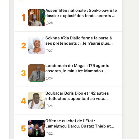
Assemblée nationale : Sonko ouvre le
dossier explosif des fonds secrets et
du patrimoine présidentiel
28
Sokhna Aïda Diallo ferme la porte à
ses prétendants : « Je n’aurai plus
jamais un autre mari »
27
Lendemain du Magal : 179 agents
absents, le ministre Mamadou
Lamine Dianté exige des explications
24
Boubacar Boris Diop et 142 autres
intellectuels appellent au vote
urgent de la révision
24
constitutionnelle
Offense au chef de l’Etat :
Lameignou Darou, Oustaz Thieb et
Ndiaye Touba lourdement
22
condamnés