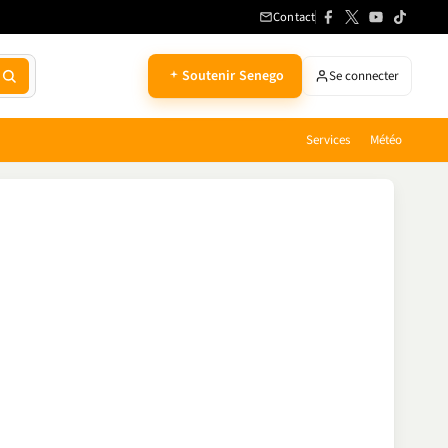
Contact
Soutenir Senego
Se connecter
Services
Météo