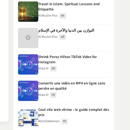
Travel in Islam: Spiritual Lessons and
Etiquette
Al Muslim Plus
EN
التوازن بين الدنيا والآخرة في الإسلام
⚙
Al Muslim Plus
AR
Shrink Perez Hilton TikTok Video for
Instagram
Klipa AI
EN
Convertir une vidéo en MP4 en ligne sans
perdre en qualité
Klipa AI
FR
Cout site web vitrine : le guide complet des
prix
MonSiteDemain
FR