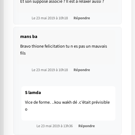
Et son supposé associé ? Il est à relaxer aussi ?
Le 23 mai 2019 à 10h18
Répondre
mans ba
Bravo thione felicitation tu n es pas un mauvais
fils
Le 23 mai 2019 à 10h18
Répondre
S lamda
Vice de forme. ..kou wakh dé .c’était prévisible
o
Le 23 mai 2019 à 13h36
Répondre