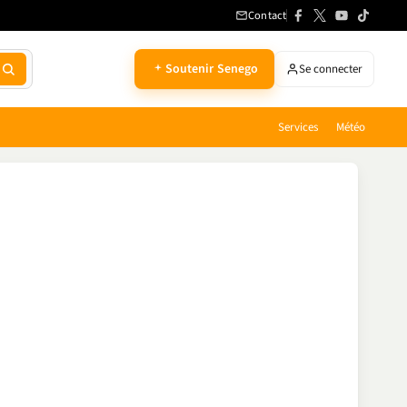
Contact
Soutenir Senego
Se connecter
Services
Météo