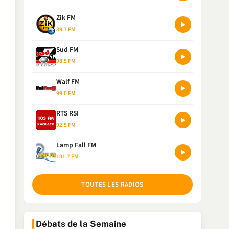
Zik FM
89.7 FM
Sud FM
98.5 FM
Walf FM
99.0 FM
RTS RSI
92.5 FM
Lamp Fall FM
101.7 FM
TOUTES LES RADIOS
Débats de la Semaine