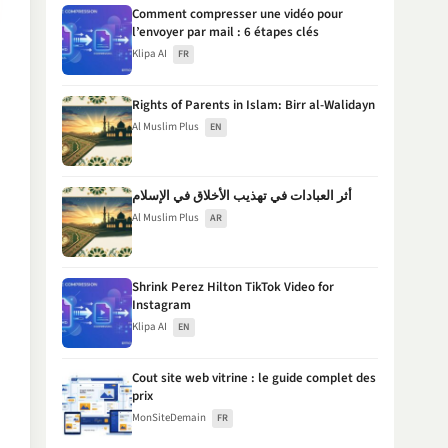
Comment compresser une vidéo pour
l’envoyer par mail : 6 étapes clés
Klipa AI
FR
Rights of Parents in Islam: Birr al-Walidayn
Al Muslim Plus
EN
أثر العبادات في تهذيب الأخلاق في الإسلام
Al Muslim Plus
AR
Shrink Perez Hilton TikTok Video for
Instagram
Klipa AI
EN
Cout site web vitrine : le guide complet des
prix
MonSiteDemain
FR