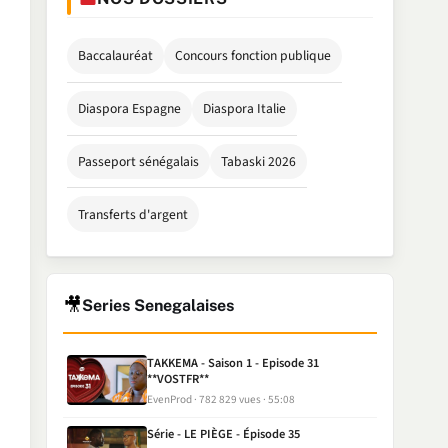
Baccalauréat
Concours fonction publique
Diaspora Espagne
Diaspora Italie
Passeport sénégalais
Tabaski 2026
Transferts d'argent
🎥
Series Senegalaises
TAKKEMA - Saison 1 - Episode 31
**VOSTFR**
EvenProd
782 829 vues
55:08
Série - LE PIÈGE - Épisode 35