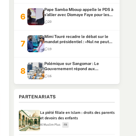
Pape Samba Mboup appelle le PDS à
s’allier avec Diomaye Faye pour les
locales et tacle Sonko
20
Mimi Touré recadre le débat sur le
mandat présidentiel : «Nul ne peut
faire plus de deux mandats
19
consécutifs de 5 ans»
Polémique sur Sangomar : Le
Gouvernement répond aux
accusations et clarifie le partage des
16
milliards
PARTENARIATS
La piété filiale en Islam : droits des parents
et devoirs des enfants
Al Muslim Plus
FR