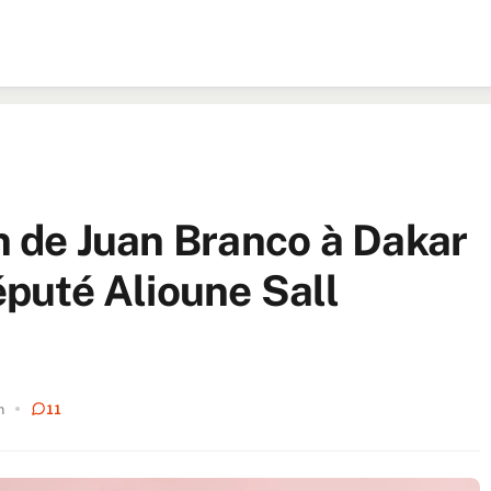
on de Juan Branco à Dakar
député Alioune Sall
n
11