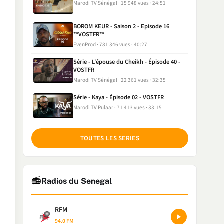
Marodi TV Sénégal
15 948 vues
24:51
BOROM KEUR - Saison 2 - Episode 16
**VOSTFR**
EvenProd
781 346 vues
40:27
Série - L'épouse du Cheikh - Épisode 40 -
VOSTFR
Marodi TV Sénégal
22 361 vues
32:35
Série - Kaya - Épisode 02 - VOSTFR
Marodi TV Pulaar
71 413 vues
33:15
TOUTES LES SERIES
📻
Radios du Senegal
RFM
94.0 FM