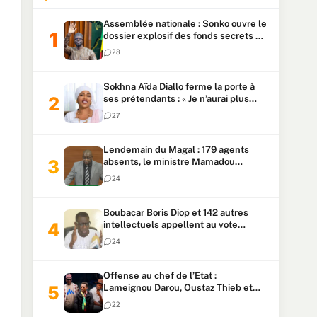
Assemblée nationale : Sonko ouvre le
dossier explosif des fonds secrets et
du patrimoine présidentiel
28
Sokhna Aïda Diallo ferme la porte à
ses prétendants : « Je n’aurai plus
jamais un autre mari »
27
Lendemain du Magal : 179 agents
absents, le ministre Mamadou
Lamine Dianté exige des explications
24
Boubacar Boris Diop et 142 autres
intellectuels appellent au vote
urgent de la révision
24
constitutionnelle
Offense au chef de l’Etat :
Lameignou Darou, Oustaz Thieb et
Ndiaye Touba lourdement
22
condamnés