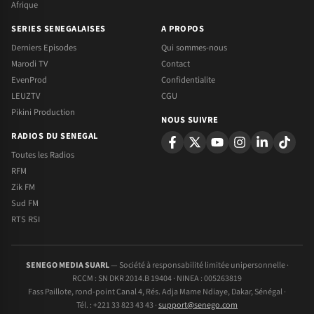
Afrique
SERIES SENEGALAISES
A PROPOS
Derniers Episodes
Qui sommes-nous
Marodi TV
Contact
EvenProd
Confidentialite
LEUZTV
CGU
Pikini Production
NOUS SUIVRE
RADIOS DU SENEGAL
Toutes les Radios
RFM
Zik FM
Sud FM
RTS RSI
SENEGO MEDIA SUARL
— Société à responsabilité limitée unipersonnelle ·
RCCM : SN DKR 2014.B 19404 · NINEA : 005263819
Fass Paillote, rond-point Canal 4, Rés. Adja Mame Ndiaye, Dakar, Sénégal ·
Tél. : +221 33 823 43 43 ·
support@senego.com