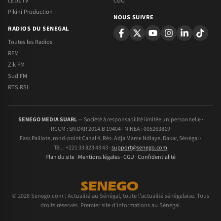
LEUZTV
CGU
Pikini Production
NOUS SUIVRE
RADIOS DU SENEGAL
Toutes les Radios
RFM
Zik FM
Sud FM
RTS RSI
SENEGO MEDIA SUARL
— Société à responsabilité limitée unipersonnelle ·
RCCM : SN DKR 2014.B 19404 · NINEA : 005263819
Fass Paillote, rond-point Canal 4, Rés. Adja Mame Ndiaye, Dakar, Sénégal ·
Tél. : +221 33 823 43 43 ·
support@senego.com
Plan du site
·
Mentions légales
·
CGU
·
Confidentialité
© 2026 Senego.com : Actualité au Sénégal, toute l'actualité sénégalaise. Tous
droits réservés. Premier site d'informations au Sénégal.