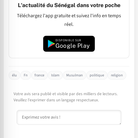
L'actualité du Sénégal dans votre poche
Téléchargez l'app gratuite et suivez l'info en temps
réel.
DISPONIBLE SUR
Google Play
élu
Fn
france
Islam
Musulman
politique
religion
Votre avis sera publié et visible par des milliers de lecteurs.
Veuillez l'exprimer dans un langage respectueux.
Commentaire