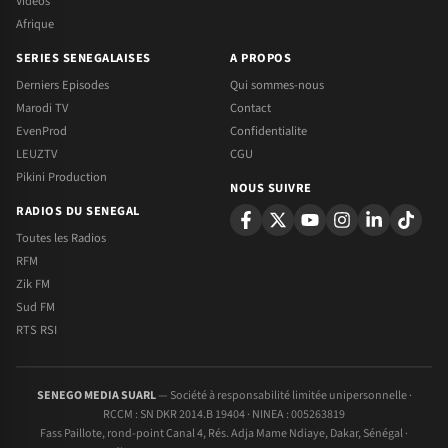
Videos
Afrique
SERIES SENEGALAISES
A PROPOS
Derniers Episodes
Qui sommes-nous
Marodi TV
Contact
EvenProd
Confidentialite
LEUZTV
CGU
Pikini Production
NOUS SUIVRE
RADIOS DU SENEGAL
Toutes les Radios
RFM
Zik FM
Sud FM
RTS RSI
SENEGO MEDIA SUARL
— Société à responsabilité limitée unipersonnelle ·
RCCM : SN DKR 2014.B 19404 · NINEA : 005263819
Fass Paillote, rond-point Canal 4, Rés. Adja Mame Ndiaye, Dakar, Sénégal ·