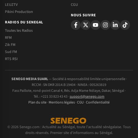
LEUZTV
CGU
Pikini Production
NOUS SUIVRE
RADIOS DU SENEGAL
Toutes les Radios
RFM
Zik FM
Sud FM
RTS RSI
SENEGO MEDIA SUARL
— Société à responsabilité limitée unipersonnelle ·
RCCM : SN DKR 2014.B 19404 · NINEA : 005263819
Fass Paillote, rond-point Canal 4, Rés. Adja Mame Ndiaye, Dakar, Sénégal ·
Tél. : +221 33 823 43 43 ·
support@senego.com
Plan du site
·
Mentions légales
·
CGU
·
Confidentialité
© 2026 Senego.com : Actualité au Sénégal, toute l'actualité sénégalaise. Tous
droits réservés. Premier site d'informations au Sénégal.