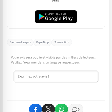
réel.
DISPONIBLE SUR
Google Play
Biens mal acquis
Pape Diop
Transaction
Votre avis sera publié et visible par des milliers de lecteurs.
Veuillez l'exprimer dans un langage respectueux.
Commentaire
0