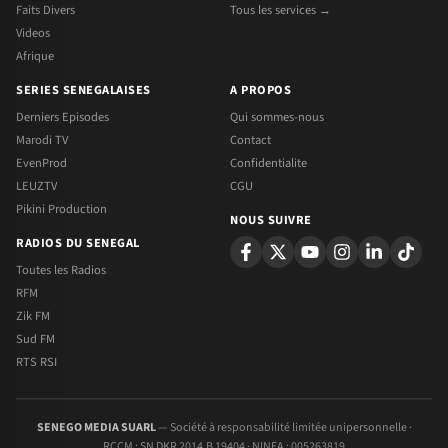
Faits Divers
Tous les services →
Videos
Afrique
SERIES SENEGALAISES
A PROPOS
Derniers Episodes
Qui sommes-nous
Marodi TV
Contact
EvenProd
Confidentialite
LEUZTV
CGU
Pikini Production
NOUS SUIVRE
RADIOS DU SENEGAL
Toutes les Radios
RFM
Zik FM
Sud FM
RTS RSI
SENEGO MEDIA SUARL
— Société à responsabilité limitée unipersonnelle ·
RCCM : SN DKR 2014.B 19404 · NINEA : 005263819