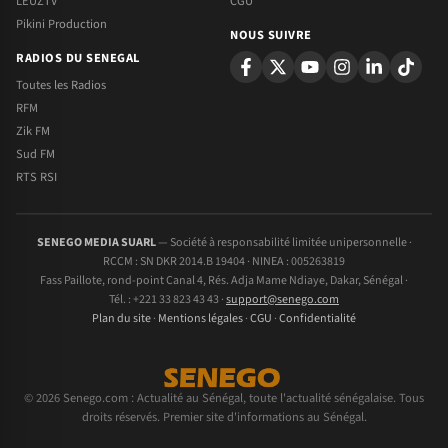
LEUZTV
CGU
Pikini Production
NOUS SUIVRE
RADIOS DU SENEGAL
Toutes les Radios
RFM
Zik FM
Sud FM
RTS RSI
SENEGO MEDIA SUARL
— Société à responsabilité limitée unipersonnelle ·
RCCM : SN DKR 2014.B 19404 · NINEA : 005263819
Fass Paillote, rond-point Canal 4, Rés. Adja Mame Ndiaye, Dakar, Sénégal ·
Tél. : +221 33 823 43 43 ·
support@senego.com
Plan du site
·
Mentions légales
·
CGU
·
Confidentialité
© 2026 Senego.com : Actualité au Sénégal, toute l'actualité sénégalaise. Tous
droits réservés. Premier site d'informations au Sénégal.