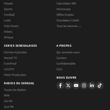
People
Calculateur IMC
Sports
Horoscope
Football
Offres Emploi
Lutte
Simulateur Credit
Faits Divers
Tous les services →
Videos
Afrique
SERIES SENEGALAISES
A PROPOS
Derniers Episodes
Qui sommes-nous
Marodi TV
Contact
EvenProd
Confidentialite
LEUZTV
CGU
Pikini Production
NOUS SUIVRE
RADIOS DU SENEGAL
Toutes les Radios
RFM
Zik FM
Sud FM