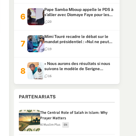
Pape Samba Mboup appelle le PDS à
s’allier avec Diomaye Faye pour les
locales et tacle Sonko
20
Mimi Touré recadre le débat sur le
mandat présidentiel : «Nul ne peut
faire plus de deux mandats
19
consécutifs de 5 ans»
« Nous aurons des résultats si nous
suivons le modèle de Serigne
Touba » : Ousmane Sonko au Khalife
16
Serigne Mountakha
PARTENARIATS
The Central Role of Salah in Islam: Why
Prayer Matters
Al Muslim Plus
EN