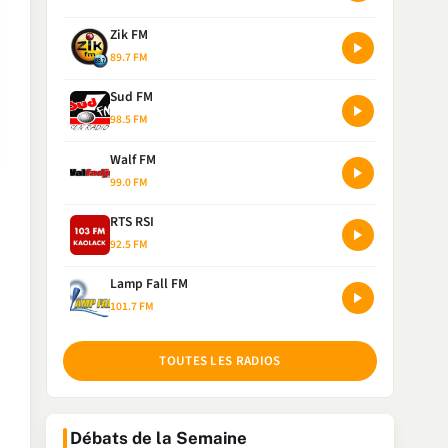
Zik FM
89.7 FM
Sud FM
98.5 FM
Walf FM
99.0 FM
RTS RSI
92.5 FM
Lamp Fall FM
101.7 FM
TOUTES LES RADIOS
Débats de la Semaine