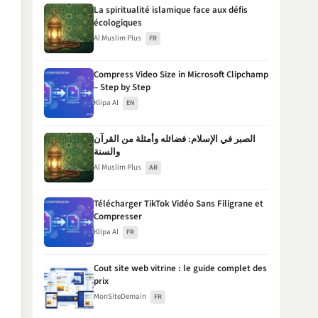
La spiritualité islamique face aux défis
écologiques
Al Muslim Plus
FR
Compress Video Size in Microsoft Clipchamp
– Step by Step
Klipa AI
EN
الصبر في الإسلام: فضائله وأمثلة من القرآن
والسنة
Al Muslim Plus
AR
Télécharger TikTok Vidéo Sans Filigrane et
Compresser
Klipa AI
FR
Cout site web vitrine : le guide complet des
prix
MonSiteDemain
FR