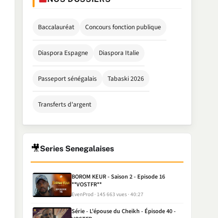
Baccalauréat
Concours fonction publique
Diaspora Espagne
Diaspora Italie
Passeport sénégalais
Tabaski 2026
Transferts d'argent
🎥
Series Senegalaises
BOROM KEUR - Saison 2 - Episode 16
**VOSTFR**
EvenProd
145 663 vues
40:27
Série - L'épouse du Cheikh - Épisode 40 -