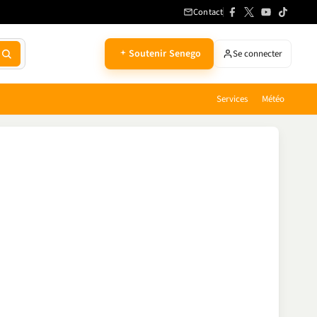
Contact
Soutenir Senego
Se connecter
Services
Météo