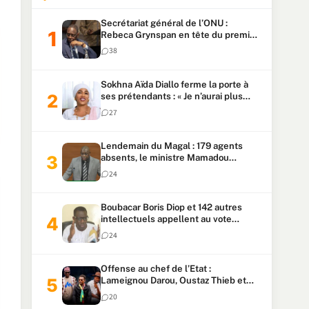
Secrétariat général de l’ONU :
Rebeca Grynspan en tête du premier
vote, Macky Sall pointe à la 5ᵉ place
38
Sokhna Aïda Diallo ferme la porte à
ses prétendants : « Je n’aurai plus
jamais un autre mari »
27
Lendemain du Magal : 179 agents
absents, le ministre Mamadou
Lamine Dianté exige des explications
24
Boubacar Boris Diop et 142 autres
intellectuels appellent au vote
urgent de la révision
24
constitutionnelle
Offense au chef de l’Etat :
Lameignou Darou, Oustaz Thieb et
Ndiaye Touba lourdement
20
condamnés