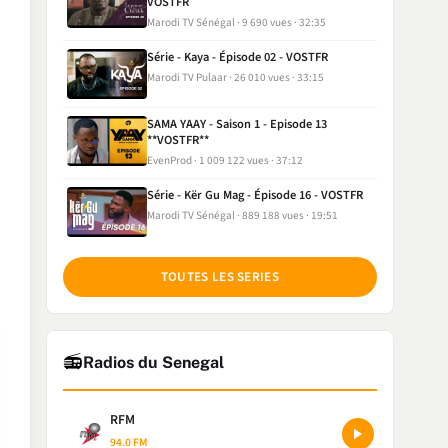
VOSTFR
Marodi TV Sénégal
9 690 vues
32:35
Série - Kaya - Épisode 02 - VOSTFR
Marodi TV Pulaar
26 010 vues
33:15
SAMA YAAY - Saison 1 - Episode 13
**VOSTFR**
EvenProd
1 009 122 vues
37:12
Série - Kër Gu Mag - Épisode 16 - VOSTFR
Marodi TV Sénégal
889 188 vues
19:51
TOUTES LES SERIES
📻
Radios du Senegal
RFM
94.0 FM