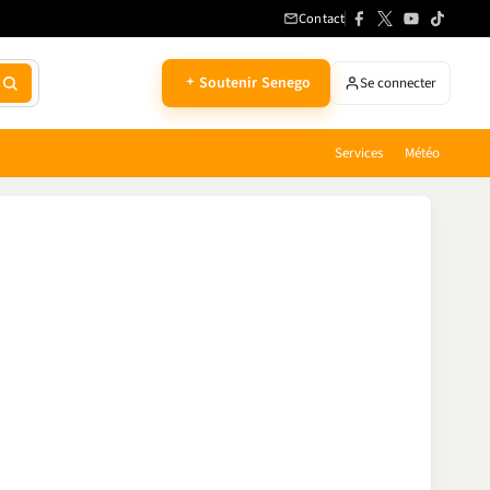
Contact
Soutenir Senego
Se connecter
Services
Météo