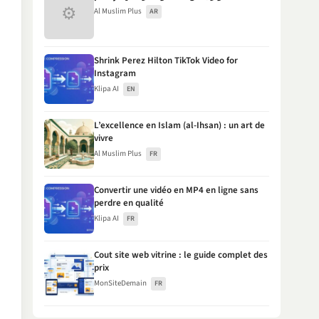
⚙
Al Muslim Plus
AR
Shrink Perez Hilton TikTok Video for
Instagram
Klipa AI
EN
L’excellence en Islam (al-Ihsan) : un art de
vivre
Al Muslim Plus
FR
Convertir une vidéo en MP4 en ligne sans
perdre en qualité
Klipa AI
FR
Cout site web vitrine : le guide complet des
prix
MonSiteDemain
FR