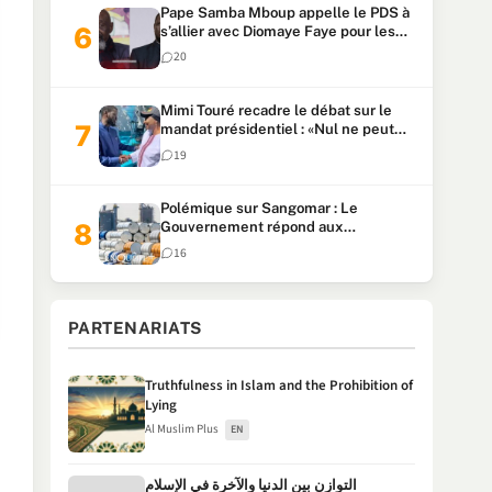
Pape Samba Mboup appelle le PDS à
s’allier avec Diomaye Faye pour les
locales et tacle Sonko
20
Mimi Touré recadre le débat sur le
mandat présidentiel : «Nul ne peut
faire plus de deux mandats
19
consécutifs de 5 ans»
Polémique sur Sangomar : Le
Gouvernement répond aux
accusations et clarifie le partage des
16
milliards
PARTENARIATS
Truthfulness in Islam and the Prohibition of
Lying
Al Muslim Plus
EN
التوازن بين الدنيا والآخرة في الإسلام