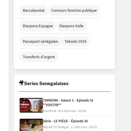
Baccalauréat
Concours fonction publique
Diaspora Espagne
Diaspora Italie
Passeport sénégalais
Tabaski 2026
Transferts d'argent
🎥
Series Senegalaises
TAKKEMA - Saison 1 - Episode 31
**VOSTFR**
EvenProd
415 856 vues
55:08
Série - LE PIÈGE - Épisode 35
Marodi TV Sénégal
11 066 vues
24:51