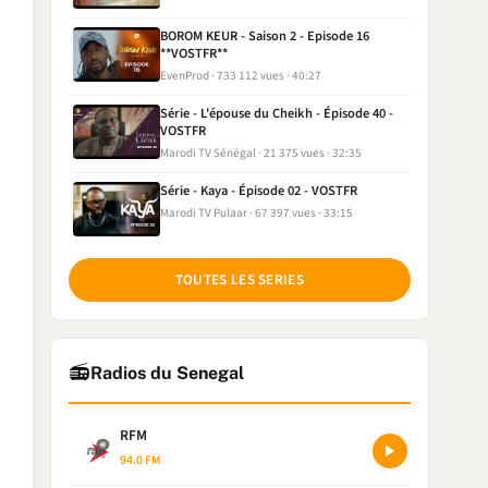
BOROM KEUR - Saison 2 - Episode 16
**VOSTFR**
EvenProd
733 112 vues
40:27
Série - L'épouse du Cheikh - Épisode 40 -
VOSTFR
Marodi TV Sénégal
21 375 vues
32:35
Série - Kaya - Épisode 02 - VOSTFR
Marodi TV Pulaar
67 397 vues
33:15
TOUTES LES SERIES
📻
Radios du Senegal
RFM
94.0 FM