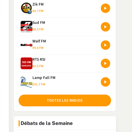
Zik FM
89.7 FM
Sud FM
98.5 FM
Walf FM
99.0 FM
RTS RSI
92.5 FM
Lamp Fall FM
101.7 FM
TOUTES LES RADIOS
Débats de la Semaine