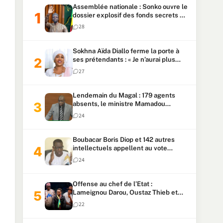
Assemblée nationale : Sonko ouvre le
dossier explosif des fonds secrets et
du patrimoine présidentiel
28
Sokhna Aïda Diallo ferme la porte à
ses prétendants : « Je n’aurai plus
jamais un autre mari »
27
Lendemain du Magal : 179 agents
absents, le ministre Mamadou
Lamine Dianté exige des explications
24
Boubacar Boris Diop et 142 autres
intellectuels appellent au vote
urgent de la révision
24
constitutionnelle
Offense au chef de l’Etat :
Lameignou Darou, Oustaz Thieb et
Ndiaye Touba lourdement
22
condamnés