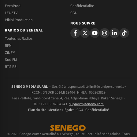
EvenProd
Confidentialite
LEUZTV
CGU
Pikini Production
NOUS SUIVRE
RADIOS DU SENEGAL
Toutes les Radios
RFM
Zik FM
Sud FM
RTS RSI
SENEGO MEDIA SUARL
— Société à responsabilité limitée unipersonnelle ·
RCCM : SN DKR 2014.B 19404 · NINEA : 005263819
Fass Paillote, rond-point Canal 4, Rés. Adja Mame Ndiaye, Dakar, Sénégal ·
Tél. : +221 33 823 43 43 ·
support@senego.com
Plan du site
·
Mentions légales
·
CGU
·
Confidentialité
© 2026 Senego.com : Actualité au Sénégal, toute l'actualité sénégalaise. Tous