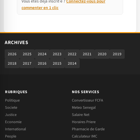
Vous êtes déjà inscrit·e ?
Connectez-vous pour
commenter en 1 clic
ARCHIVES
2026
2025
2024
2023
2022
2021
2020
2019
2018
2017
2016
2015
2014
RUBRIQUES
NOS SERVICES
Politique
Convertisseur FCFA
Societe
Meteo Senegal
Justice
Salaire Net
Economie
Horaires Priere
International
Pharmacie de Garde
People
Calculateur IMC