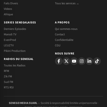
Faits Divers
Tous les services →
Videos
Afrique
SERIES SENEGALAISES
A PROPOS
Derniers Episodes
Qui sommes-nous
Marodi TV
Contact
EvenProd
Confidentialite
LEUZTV
CGU
Pikini Production
NOUS SUIVRE
RADIOS DU SENEGAL
Toutes les Radios
RFM
Zik FM
Sud FM
RTS RSI
SENEGO MEDIA SUARL
— Société à responsabilité limitée unipersonnelle ·