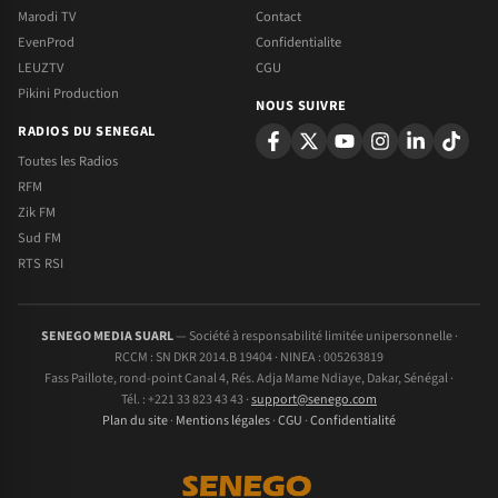
Marodi TV
Contact
EvenProd
Confidentialite
LEUZTV
CGU
Pikini Production
NOUS SUIVRE
RADIOS DU SENEGAL
Toutes les Radios
RFM
Zik FM
Sud FM
RTS RSI
SENEGO MEDIA SUARL
— Société à responsabilité limitée unipersonnelle ·
RCCM : SN DKR 2014.B 19404 · NINEA : 005263819
Fass Paillote, rond-point Canal 4, Rés. Adja Mame Ndiaye, Dakar, Sénégal ·
Tél. : +221 33 823 43 43 ·
support@senego.com
Plan du site
·
Mentions légales
·
CGU
·
Confidentialité