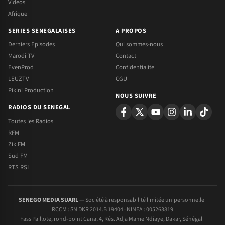
Videos
Afrique
SERIES SENEGALAISES
A PROPOS
Derniers Episodes
Qui sommes-nous
Marodi TV
Contact
EvenProd
Confidentialite
LEUZTV
CGU
Pikini Production
NOUS SUIVRE
RADIOS DU SENEGAL
Toutes les Radios
RFM
Zik FM
Sud FM
RTS RSI
SENEGO MEDIA SUARL
— Société à responsabilité limitée unipersonnelle ·
RCCM : SN DKR 2014.B 19404 · NINEA : 005263819
Fass Paillote, rond-point Canal 4, Rés. Adja Mame Ndiaye, Dakar, Sénégal ·