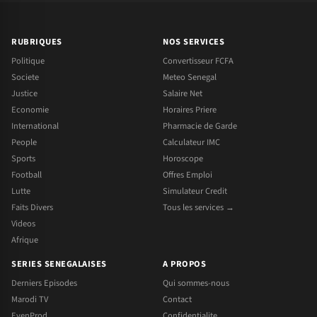
RUBRIQUES
NOS SERVICES
Politique
Convertisseur FCFA
Societe
Meteo Senegal
Justice
Salaire Net
Economie
Horaires Priere
International
Pharmacie de Garde
People
Calculateur IMC
Sports
Horoscope
Football
Offres Emploi
Lutte
Simulateur Credit
Faits Divers
Tous les services →
Videos
Afrique
SERIES SENEGALAISES
A PROPOS
Derniers Episodes
Qui sommes-nous
Marodi TV
Contact
EvenProd
Confidentialite