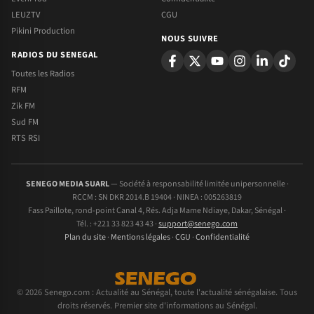
LEUZTV
CGU
Pikini Production
NOUS SUIVRE
RADIOS DU SENEGAL
Toutes les Radios
RFM
Zik FM
Sud FM
RTS RSI
SENEGO MEDIA SUARL
— Société à responsabilité limitée unipersonnelle ·
RCCM : SN DKR 2014.B 19404 · NINEA : 005263819
Fass Paillote, rond-point Canal 4, Rés. Adja Mame Ndiaye, Dakar, Sénégal ·
Tél. : +221 33 823 43 43 ·
support@senego.com
Plan du site
·
Mentions légales
·
CGU
·
Confidentialité
© 2026 Senego.com : Actualité au Sénégal, toute l'actualité sénégalaise. Tous
droits réservés. Premier site d'informations au Sénégal.