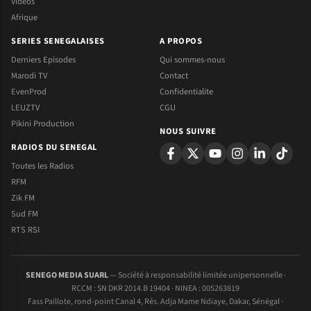
Videos
Afrique
SERIES SENEGALAISES
A PROPOS
Derniers Episodes
Qui sommes-nous
Marodi TV
Contact
EvenProd
Confidentialite
LEUZTV
CGU
Pikini Production
NOUS SUIVRE
RADIOS DU SENEGAL
Toutes les Radios
RFM
Zik FM
Sud FM
RTS RSI
SENEGO MEDIA SUARL
— Société à responsabilité limitée unipersonnelle ·
RCCM : SN DKR 2014.B 19404 · NINEA : 005263819
Fass Paillote, rond-point Canal 4, Rés. Adja Mame Ndiaye, Dakar, Sénégal ·