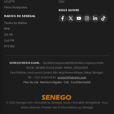
LEUZTV
CGU
Pikini Production
NOUS SUIVRE
RADIOS DU SENEGAL
Toutes les Radios
RFM
Zik FM
Sud FM
RTS RSI
SENEGO MEDIA SUARL
— Société à responsabilité limitée unipersonnelle ·
RCCM : SN DKR 2014.B 19404 · NINEA : 005263819
Fass Paillote, rond-point Canal 4, Rés. Adja Mame Ndiaye, Dakar, Sénégal ·
Tél. : +221 33 823 43 43 ·
support@senego.com
Plan du site
·
Mentions légales
·
CGU
·
Confidentialité
© 2026 Senego.com : Actualité au Sénégal, toute l'actualité sénégalaise. Tous
droits réservés. Premier site d'informations au Sénégal.