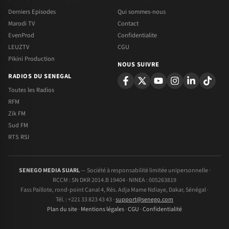
Derniers Episodes
Qui sommes-nous
Marodi TV
Contact
EvenProd
Confidentialite
LEUZTV
CGU
Pikini Production
NOUS SUIVRE
RADIOS DU SENEGAL
Toutes les Radios
RFM
Zik FM
Sud FM
RTS RSI
SENEGO MEDIA SUARL
— Société à responsabilité limitée unipersonnelle ·
RCCM : SN DKR 2014.B 19404 · NINEA : 005263819
Fass Paillote, rond-point Canal 4, Rés. Adja Mame Ndiaye, Dakar, Sénégal ·
Tél. : +221 33 823 43 43 ·
support@senego.com
Plan du site
·
Mentions légales
·
CGU
·
Confidentialité