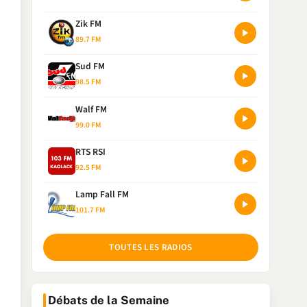
Zik FM
89.7 FM
Sud FM
98.5 FM
Walf FM
99.0 FM
RTS RSI
92.5 FM
Lamp Fall FM
101.7 FM
TOUTES LES RADIOS
Débats de la Semaine