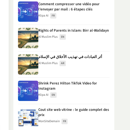
Comment compresser une vidéo pour
l’envoyer par mail : 6 étapes clés
Klipa AI
FR
Rights of Parents in Islam: Birr al-Walidayn
Al Muslim Plus
EN
أثر العبادات في تهذيب الأخلاق في الإسلام
Al Muslim Plus
AR
Shrink Perez Hilton TikTok Video for
Instagram
Klipa AI
EN
Cout site web vitrine : le guide complet des
prix
MonSiteDemain
FR