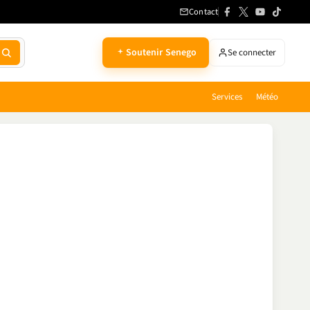
Contact
Soutenir Senego
Se connecter
Services
Météo