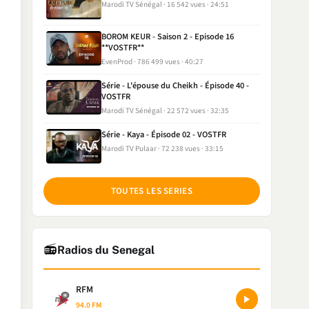
Marodi TV Sénégal
16 542 vues
24:51
BOROM KEUR - Saison 2 - Episode 16
**VOSTFR**
EvenProd
786 499 vues
40:27
Série - L'épouse du Cheikh - Épisode 40 -
VOSTFR
Marodi TV Sénégal
22 572 vues
32:35
Série - Kaya - Épisode 02 - VOSTFR
Marodi TV Pulaar
72 238 vues
33:15
TOUTES LES SERIES
📻
Radios du Senegal
RFM
94.0 FM