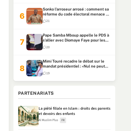
Sonko l’arroseur arrosé : comment sa
réforme du code électoral menace sa
candidature
21
Pape Samba Mboup appelle le PDS à
s’allier avec Diomaye Faye pour les
locales et tacle Sonko
20
Mimi Touré recadre le débat sur le
mandat présidentiel : «Nul ne peut
faire plus de deux mandats
19
consécutifs de 5 ans»
PARTENARIATS
La piété filiale en Islam : droits des parents
et devoirs des enfants
Al Muslim Plus
FR