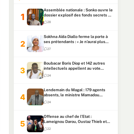
Assemblée nationale : Sonko ouvre le
dossier explosif des fonds secrets et
du patrimoine présidentiel
28
Sokhna Aïda Diallo ferme la porte à
ses prétendants : « Je n’aurai plus
jamais un autre mari »
27
Boubacar Boris Diop et 142 autres
intellectuels appellent au vote
urgent de la révision
24
constitutionnelle
Lendemain du Magal : 179 agents
absents, le ministre Mamadou
Lamine Dianté exige des explications
24
Offense au chef de l’Etat :
Lameignou Darou, Oustaz Thieb et
Ndiaye Touba lourdement
22
condamnés