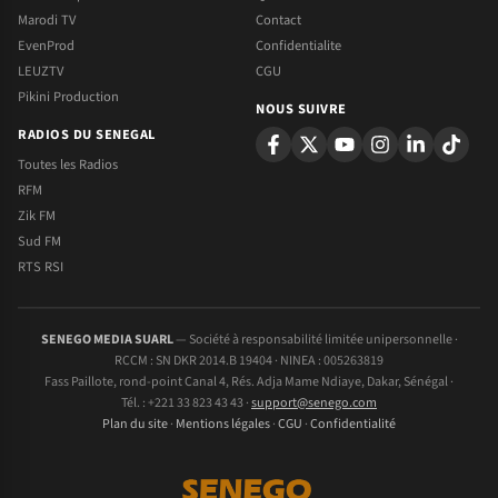
Marodi TV
Contact
EvenProd
Confidentialite
LEUZTV
CGU
Pikini Production
NOUS SUIVRE
RADIOS DU SENEGAL
Toutes les Radios
RFM
Zik FM
Sud FM
RTS RSI
SENEGO MEDIA SUARL
— Société à responsabilité limitée unipersonnelle ·
RCCM : SN DKR 2014.B 19404 · NINEA : 005263819
Fass Paillote, rond-point Canal 4, Rés. Adja Mame Ndiaye, Dakar, Sénégal ·
Tél. : +221 33 823 43 43 ·
support@senego.com
Plan du site
·
Mentions légales
·
CGU
·
Confidentialité