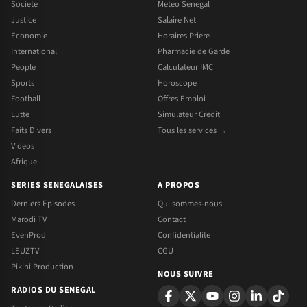
Societe
Meteo Senegal
Justice
Salaire Net
Economie
Horaires Priere
International
Pharmacie de Garde
People
Calculateur IMC
Sports
Horoscope
Football
Offres Emploi
Lutte
Simulateur Credit
Faits Divers
Tous les services →
Videos
Afrique
SERIES SENEGALAISES
A PROPOS
Derniers Episodes
Qui sommes-nous
Marodi TV
Contact
EvenProd
Confidentialite
LEUZTV
CGU
Pikini Production
NOUS SUIVRE
RADIOS DU SENEGAL