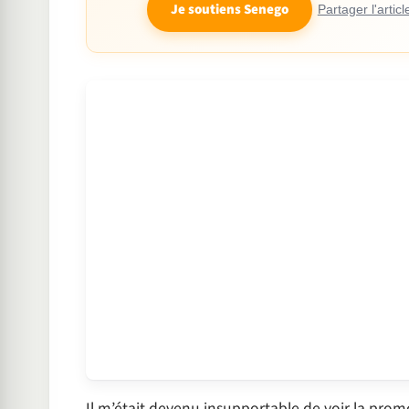
Je soutiens Senego
Partager l'articl
Il m’était devenu insupportable de voir la prom