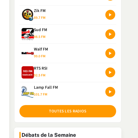
Zik FM
89.7 FM
Sud FM
98.5 FM
Walf FM
99.0 FM
RTS RSI
92.5 FM
Lamp Fall FM
101.7 FM
TOUTES LES RADIOS
Débats de la Semaine