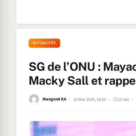
ACTUALITÉS
SG de l’ONU : Maya
Macky Sall et rappel
Mangoné KA
20 Mar 2026, 16:54
10 min