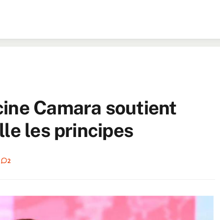
cine Camara soutient
le les principes
2