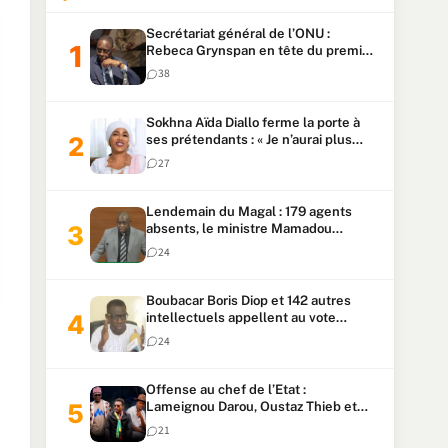
Secrétariat général de l’ONU :
Rebeca Grynspan en tête du premier
vote, Macky Sall pointe à la 5ᵉ place
38
Sokhna Aïda Diallo ferme la porte à
ses prétendants : « Je n’aurai plus
jamais un autre mari »
27
Lendemain du Magal : 179 agents
absents, le ministre Mamadou
Lamine Dianté exige des explications
24
Boubacar Boris Diop et 142 autres
intellectuels appellent au vote
urgent de la révision
24
constitutionnelle
Offense au chef de l’Etat :
Lameignou Darou, Oustaz Thieb et
Ndiaye Touba lourdement
21
condamnés