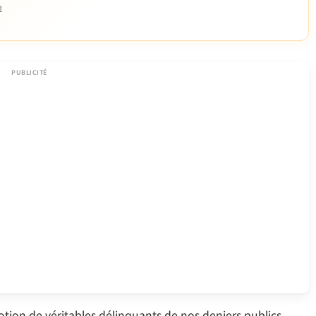
e
otion de véritables délinquants de nos deniers publics