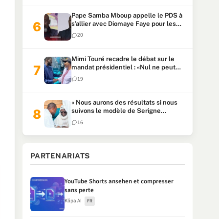
Pape Samba Mboup appelle le PDS à
s’allier avec Diomaye Faye pour les
locales et tacle Sonko
20
Mimi Touré recadre le débat sur le
mandat présidentiel : «Nul ne peut
faire plus de deux mandats
19
consécutifs de 5 ans»
« Nous aurons des résultats si nous
suivons le modèle de Serigne
Touba » : Ousmane Sonko au Khalife
16
Serigne Mountakha
PARTENARIATS
YouTube Shorts ansehen et compresser
sans perte
Klipa AI
FR