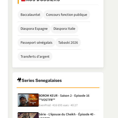
Baccalauréat
Concours fonction publique
Diaspora Espagne
Diaspora Italie
Passeport sénégalais
Tabaski 2026
Transferts d'argent
🎥
Series Senegalaises
BOROM KEUR - Saison 2 - Episode 16
**VOSTFR**
EvenProd
416 695 vues
40:27
Série - L'épouse du Cheikh - Épisode 40 -