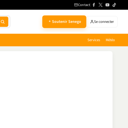
Contact
Soutenir Senego
Se connecter
Services
Météo