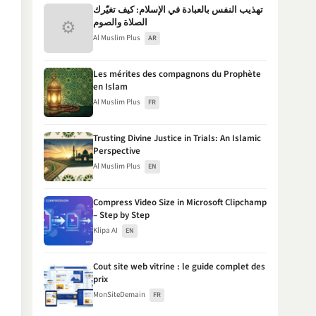
تهذيب النفس بالعبادة في الإسلام: كيف تغيّرك
⚙
الصلاة والصوم
Al Muslim Plus
AR
Les mérites des compagnons du Prophète
en Islam
Al Muslim Plus
FR
Trusting Divine Justice in Trials: An Islamic
Perspective
Al Muslim Plus
EN
Compress Video Size in Microsoft Clipchamp
– Step by Step
Klipa AI
EN
Cout site web vitrine : le guide complet des
prix
MonSiteDemain
FR