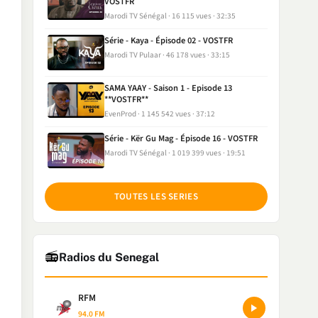
VOSTFR
Marodi TV Sénégal
16 115 vues
32:35
Série - Kaya - Épisode 02 - VOSTFR
Marodi TV Pulaar
46 178 vues
33:15
SAMA YAAY - Saison 1 - Episode 13
**VOSTFR**
EvenProd
1 145 542 vues
37:12
Série - Kër Gu Mag - Épisode 16 - VOSTFR
Marodi TV Sénégal
1 019 399 vues
19:51
TOUTES LES SERIES
📻
Radios du Senegal
RFM
94.0 FM