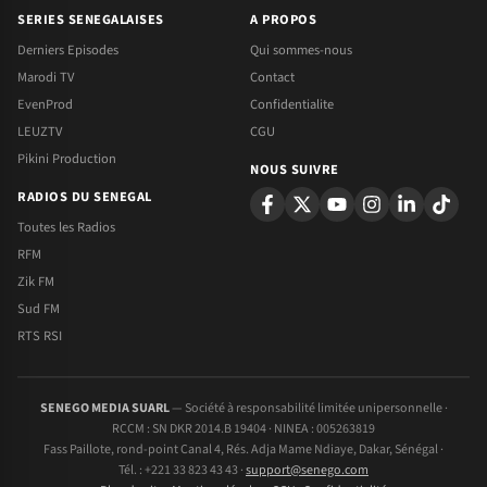
SERIES SENEGALAISES
A PROPOS
Derniers Episodes
Qui sommes-nous
Marodi TV
Contact
EvenProd
Confidentialite
LEUZTV
CGU
Pikini Production
NOUS SUIVRE
RADIOS DU SENEGAL
Toutes les Radios
RFM
Zik FM
Sud FM
RTS RSI
SENEGO MEDIA SUARL
— Société à responsabilité limitée unipersonnelle ·
RCCM : SN DKR 2014.B 19404 · NINEA : 005263819
Fass Paillote, rond-point Canal 4, Rés. Adja Mame Ndiaye, Dakar, Sénégal ·
Tél. : +221 33 823 43 43 ·
support@senego.com