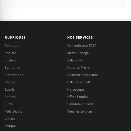
RUBRIQUES
NOS SERVICES
Politique
Convertisseur FCFA
Societe
Meteo Senegal
Justice
Salaire Net
Economie
Horaires Priere
International
Pharmacie de Garde
People
Calculateur IMC
Sports
Horoscope
Football
Offres Emploi
Lutte
Simulateur Credit
Faits Divers
Tous les services →
Videos
Afrique