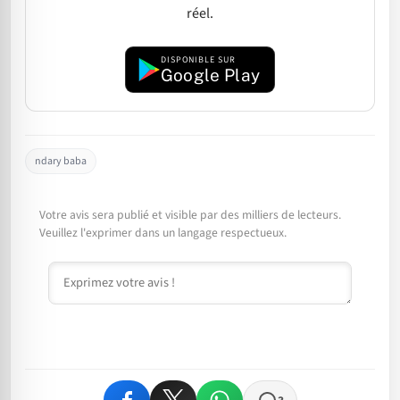
réel.
DISPONIBLE SUR
Google Play
ndary baba
Votre avis sera publié et visible par des milliers de lecteurs.
Veuillez l'exprimer dans un langage respectueux.
Commentaire