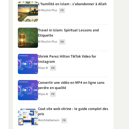
L’humilité en Islam : s’abandonner à Allah
Al Muslim Plus
FR
Travel in Islam: Spiritual Lessons and
Etiquette
Al Muslim Plus
EN
Shrink Perez Hilton TikTok Video for
Instagram
Klipa AI
EN
Convertir une vidéo en MP4 en ligne sans
perdre en qualité
Klipa AI
FR
Cout site web vitrine : le guide complet des
prix
MonSiteDemain
FR