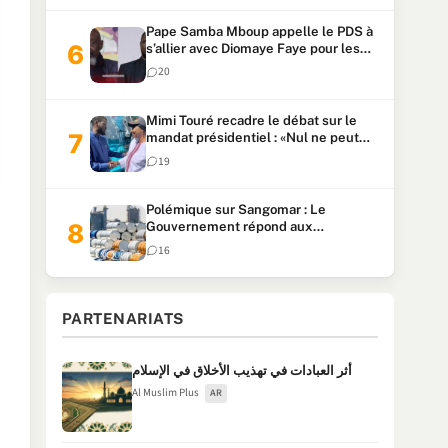
Pape Samba Mboup appelle le PDS à
s’allier avec Diomaye Faye pour les
locales et tacle Sonko
20
Mimi Touré recadre le débat sur le
mandat présidentiel : «Nul ne peut
faire plus de deux mandats
19
consécutifs de 5 ans»
Polémique sur Sangomar : Le
Gouvernement répond aux
accusations et clarifie le partage des
16
milliards
PARTENARIATS
أثر العبادات في تهذيب الأخلاق في الإسلام
Al Muslim Plus
AR