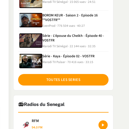
Marodi TV Sénégal
15 065 vues
24:51
BOROM KEUR - Saison 2 - Episode 16
**VOSTFR**
EvenProd
776 504 vues
40:27
Série - L'épouse du Cheikh - Épisode 40 -
VOSTFR
Marodi TV Sénégal
22 144 vues
32:35
Série - Kaya - Épisode 02 - VOSTFR
Marodi TV Pulaar
70 416 vues
33:15
TOUTES LES SERIES
📻
Radios du Senegal
RFM
94.0 FM