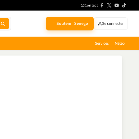
Contact
Soutenir Senego
Se connecter
Services
Météo