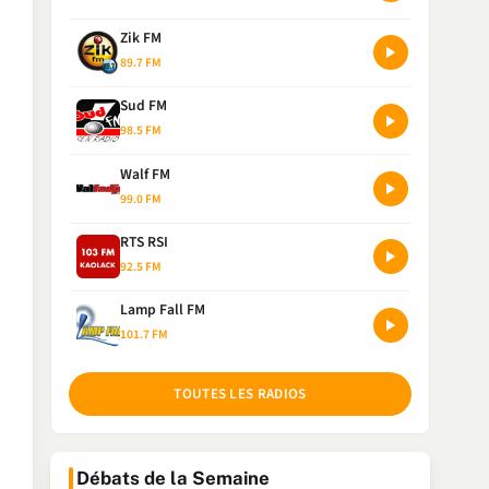
Zik FM
89.7 FM
Sud FM
98.5 FM
Walf FM
99.0 FM
RTS RSI
92.5 FM
Lamp Fall FM
101.7 FM
TOUTES LES RADIOS
Débats de la Semaine