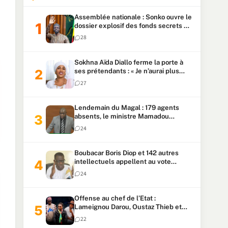
Assemblée nationale : Sonko ouvre le
dossier explosif des fonds secrets et
du patrimoine présidentiel
28
Sokhna Aïda Diallo ferme la porte à
ses prétendants : « Je n’aurai plus
jamais un autre mari »
27
Lendemain du Magal : 179 agents
absents, le ministre Mamadou
Lamine Dianté exige des explications
24
Boubacar Boris Diop et 142 autres
intellectuels appellent au vote
urgent de la révision
24
constitutionnelle
Offense au chef de l’Etat :
Lameignou Darou, Oustaz Thieb et
Ndiaye Touba lourdement
22
condamnés