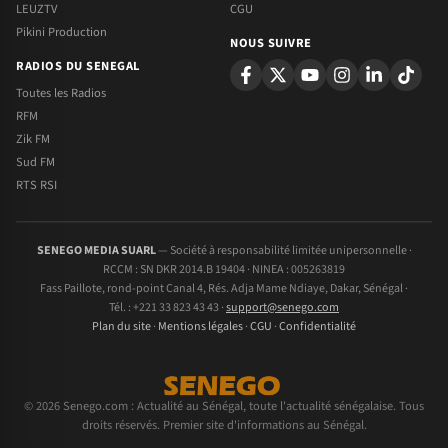
LEUZTV
CGU
Pikini Production
NOUS SUIVRE
RADIOS DU SENEGAL
Toutes les Radios
RFM
Zik FM
Sud FM
RTS RSI
SENEGO MEDIA SUARL
— Société à responsabilité limitée unipersonnelle ·
RCCM : SN DKR 2014.B 19404 · NINEA : 005263819
Fass Paillote, rond-point Canal 4, Rés. Adja Mame Ndiaye, Dakar, Sénégal ·
Tél. : +221 33 823 43 43 ·
support@senego.com
Plan du site
·
Mentions légales
·
CGU
·
Confidentialité
© 2026 Senego.com : Actualité au Sénégal, toute l'actualité sénégalaise. Tous
droits réservés. Premier site d'informations au Sénégal.