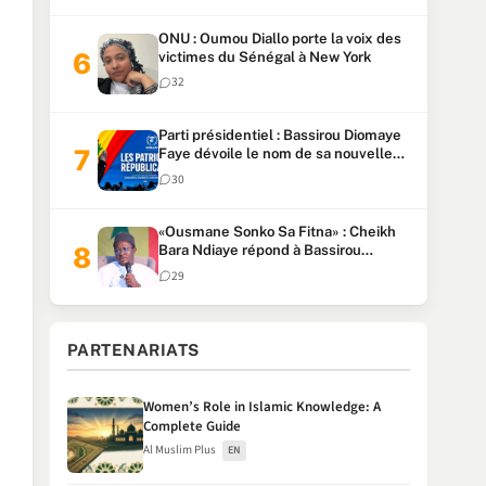
ONU : Oumou Diallo porte la voix des
victimes du Sénégal à New York
32
Parti présidentiel : Bassirou Diomaye
Faye dévoile le nom de sa nouvelle
formation, « KIIRAAY »
30
«Ousmane Sonko Sa Fitna» : Cheikh
Bara Ndiaye répond à Bassirou
Diomaye Faye (Senego TV)
29
PARTENARIATS
Women’s Role in Islamic Knowledge: A
Complete Guide
Al Muslim Plus
EN