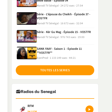
Bébé Basse - Episode 04
Marodi TV Sénégal
24 272 vues
27:54
Série - L'épouse du Cheikh - Épisode 37 -
VOSTFR
Marodi TV Sénégal
16 673 vues
32:04
Série - Kër Gu Mag - Épisode 15 - VOSTFR
Marodi TV Sénégal
976 743 vues
19:00
SAMA YAAY - Saison 1 - Episode 11
**VOSTFR**
EvenProd
1 133 149 vues
44:21
TOUTES LES SERIES
📻
Radios du Senegal
RFM
94.0 FM