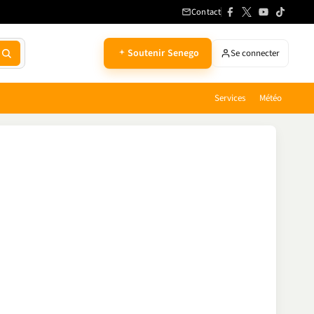
Contact
Soutenir Senego
Se connecter
Services
Météo