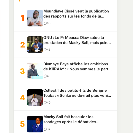
Moundiaye Cissé veut la publication
des rapports sur les fonds de la
Primature et l’Assemblée avant une
48
loi sur les fonds de la Présidence
ONU : Le Pr Moussa Diaw salue la
prestation de Macky Sall, mais pointe
son anglais comme handicap
41
Diomaye Faye affiche les ambitions
de KIIRAAY : « Nous sommes le parti
majoritaire »
40
Collectif des petits-fils de Serigne
Touba : « Sonko ne devrait plus venir
à Touba », déclare le porte-parole
40
après les propos sur l’argent sale
Macky Sall fait basculer les
sondages après le débat des
candidats à l’ONU
37