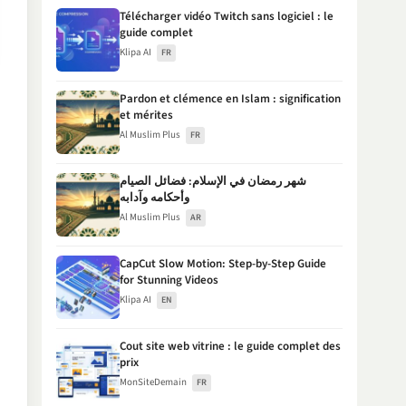
Télécharger vidéo Twitch sans logiciel : le
guide complet
Klipa AI
FR
Pardon et clémence en Islam : signification
et mérites
Al Muslim Plus
FR
شهر رمضان في الإسلام: فضائل الصيام
وأحكامه وآدابه
Al Muslim Plus
AR
CapCut Slow Motion: Step-by-Step Guide
for Stunning Videos
Klipa AI
EN
Cout site web vitrine : le guide complet des
prix
MonSiteDemain
FR