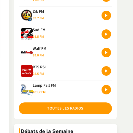
Zik FM
89.7 FM
Sud FM
98.5 FM
Walf FM
99.0 FM
RTS RSI
92.5 FM
Lamp Fall FM
101.7 FM
TOUTES LES RADIOS
Débats de la Semaine