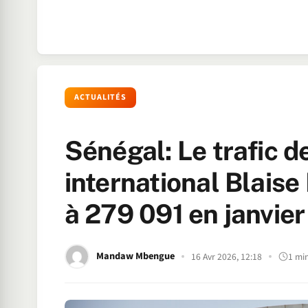
ACTUALITÉS
Sénégal: Le trafic d
international Blais
à 279 091 en janvier
Mandaw Mbengue
16 Avr 2026, 12:18
1 mi