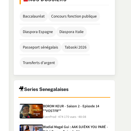
Baccalauréat
Concours fonction publique
Diaspora Espagne
Diaspora Italie
Passeport sénégalais
Tabaski 2026
Transferts d'argent
🎥
Series Senegalaises
BOROM KEUR - Saison 2 - Episode 14
**VOSTFR**
EvenProd
474 170 vues
48:08
Wadial Magal Gui : AAK DJIËKK YOU PARÉ -