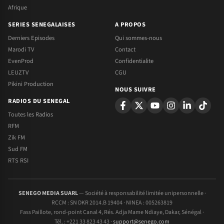
Afrique
SERIES SENEGALAISES
A PROPOS
Derniers Episodes
Qui sommes-nous
Marodi TV
Contact
EvenProd
Confidentialite
LEUZTV
CGU
Pikini Production
NOUS SUIVRE
RADIOS DU SENEGAL
Toutes les Radios
RFM
Zik FM
Sud FM
RTS RSI
SENEGO MEDIA SUARL
— Société à responsabilité limitée unipersonnelle ·
RCCM : SN DKR 2014.B 19404 · NINEA : 005263819
Fass Paillote, rond-point Canal 4, Rés. Adja Mame Ndiaye, Dakar, Sénégal ·
Tél. : +221 33 823 43 43 ·
support@senego.com