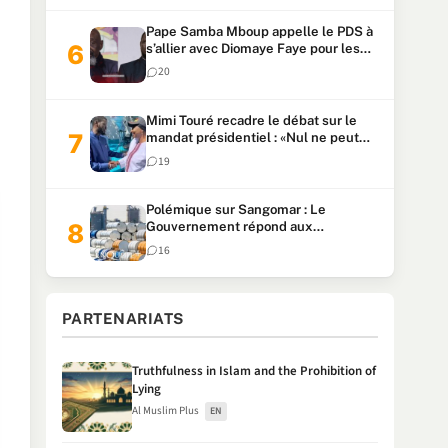
Pape Samba Mboup appelle le PDS à
s’allier avec Diomaye Faye pour les
locales et tacle Sonko
20
Mimi Touré recadre le débat sur le
mandat présidentiel : «Nul ne peut
faire plus de deux mandats
19
consécutifs de 5 ans»
Polémique sur Sangomar : Le
Gouvernement répond aux
accusations et clarifie le partage des
16
milliards
PARTENARIATS
Truthfulness in Islam and the Prohibition of
Lying
Al Muslim Plus
EN