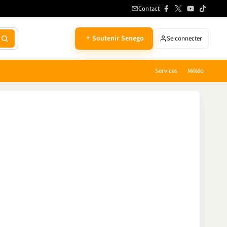
Contact
Soutenir Senego
Se connecter
Services
Météo