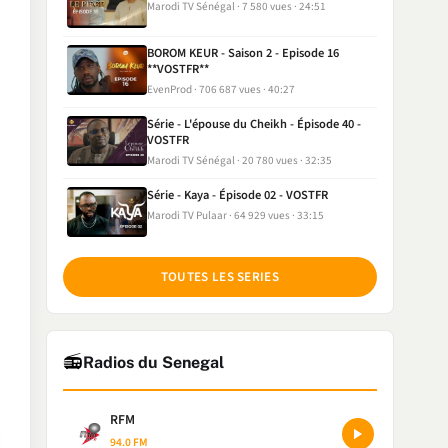
Marodi TV Sénégal
7 580 vues
24:51
BOROM KEUR - Saison 2 - Episode 16
**VOSTFR**
EvenProd
706 687 vues
40:27
Série - L'épouse du Cheikh - Épisode 40 -
VOSTFR
Marodi TV Sénégal
20 780 vues
32:35
Série - Kaya - Épisode 02 - VOSTFR
Marodi TV Pulaar
64 929 vues
33:15
TOUTES LES SERIES
📻
Radios du Senegal
RFM
94.0 FM