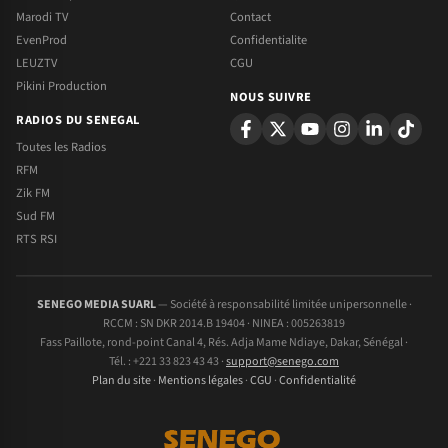
Marodi TV
Contact
EvenProd
Confidentialite
LEUZTV
CGU
Pikini Production
NOUS SUIVRE
RADIOS DU SENEGAL
Toutes les Radios
RFM
Zik FM
Sud FM
RTS RSI
SENEGO MEDIA SUARL
— Société à responsabilité limitée unipersonnelle ·
RCCM : SN DKR 2014.B 19404 · NINEA : 005263819
Fass Paillote, rond-point Canal 4, Rés. Adja Mame Ndiaye, Dakar, Sénégal ·
Tél. : +221 33 823 43 43 ·
support@senego.com
Plan du site
·
Mentions légales
·
CGU
·
Confidentialité