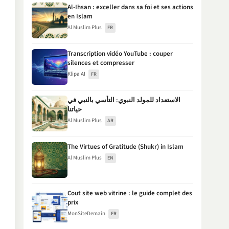
Al-Ihsan : exceller dans sa foi et ses actions
en Islam
Al Muslim Plus
FR
Transcription vidéo YouTube : couper
silences et compresser
Klipa AI
FR
الاستعداد للمولد النبوي: التأسي بالنبي في
حياتنا
Al Muslim Plus
AR
The Virtues of Gratitude (Shukr) in Islam
Al Muslim Plus
EN
Cout site web vitrine : le guide complet des
prix
MonSiteDemain
FR