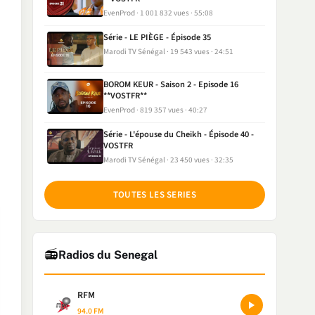
EvenProd
1 001 832 vues
55:08
Série - LE PIÈGE - Épisode 35
Marodi TV Sénégal
19 543 vues
24:51
BOROM KEUR - Saison 2 - Episode 16
**VOSTFR**
EvenProd
819 357 vues
40:27
Série - L'épouse du Cheikh - Épisode 40 -
VOSTFR
Marodi TV Sénégal
23 450 vues
32:35
TOUTES LES SERIES
📻
Radios du Senegal
RFM
94.0 FM