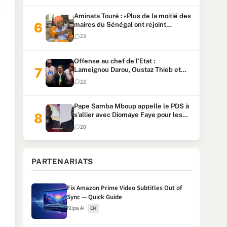
Aminata Touré : «Plus de la moitié des
maires du Sénégal ont rejoint
Kiiraay»
23
Offense au chef de l’Etat :
Lameignou Darou, Oustaz Thieb et
Ndiaye Touba lourdement
22
condamnés
Pape Samba Mboup appelle le PDS à
s’allier avec Diomaye Faye pour les
locales et tacle Sonko
20
PARTENARIATS
Fix Amazon Prime Video Subtitles Out of
Sync — Quick Guide
Klipa AI
EN