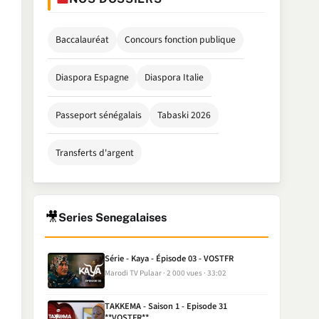
Baccalauréat
Concours fonction publique
Diaspora Espagne
Diaspora Italie
Passeport sénégalais
Tabaski 2026
Transferts d'argent
🎥
Series Senegalaises
Série - Kaya - Épisode 03 - VOSTFR
Marodi TV Pulaar
2 000 vues
33:02
TAKKEMA - Saison 1 - Episode 31
**VOSTFR**