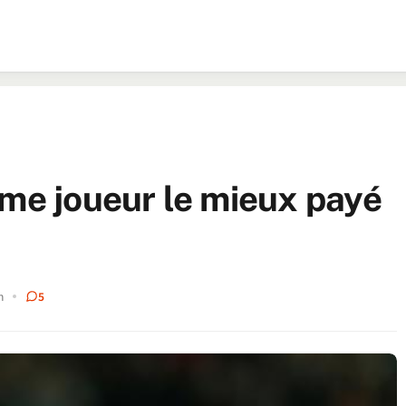
ème joueur le mieux payé
n
5