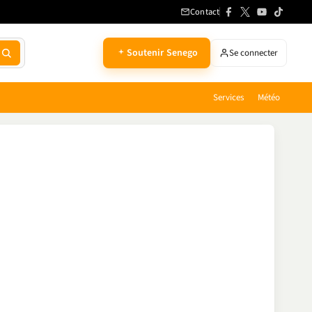
Contact
Soutenir Senego
Se connecter
Services
Météo