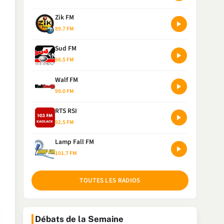
Zik FM
89.7 FM
Sud FM
98.5 FM
Walf FM
99.0 FM
RTS RSI
92.5 FM
Lamp Fall FM
101.7 FM
TOUTES LES RADIOS
Débats de la Semaine