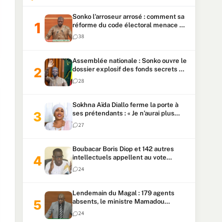
Sonko l’arroseur arrosé : comment sa
réforme du code électoral menace sa
candidature
38
Assemblée nationale : Sonko ouvre le
dossier explosif des fonds secrets et
du patrimoine présidentiel
28
Sokhna Aïda Diallo ferme la porte à
ses prétendants : « Je n’aurai plus
jamais un autre mari »
27
Boubacar Boris Diop et 142 autres
intellectuels appellent au vote
urgent de la révision
24
constitutionnelle
Lendemain du Magal : 179 agents
absents, le ministre Mamadou
Lamine Dianté exige des explications
24