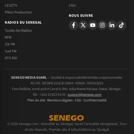
LEUZTV
CGU
Pikini Production
NOUS SUIVRE
RADIOS DU SENEGAL
Toutes les Radios
RFM
Zik FM
Sud FM
RTS RSI
SENEGO MEDIA SUARL
— Société à responsabilité limitée unipersonnelle ·
RCCM : SN DKR 2014.B 19404 · NINEA : 005263819
Fass Paillote, rond-point Canal 4, Rés. Adja Mame Ndiaye, Dakar, Sénégal ·
Tél. : +221 33 823 43 43 ·
support@senego.com
Plan du site
·
Mentions légales
·
CGU
·
Confidentialité
© 2026 Senego.com : Actualité au Sénégal, toute l'actualité sénégalaise. Tous
droits réservés. Premier site d'informations au Sénégal.