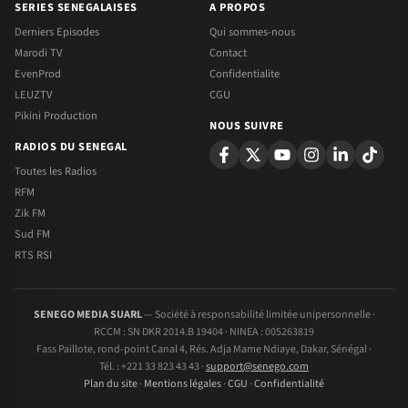
SERIES SENEGALAISES
A PROPOS
Derniers Episodes
Qui sommes-nous
Marodi TV
Contact
EvenProd
Confidentialite
LEUZTV
CGU
Pikini Production
NOUS SUIVRE
RADIOS DU SENEGAL
Toutes les Radios
RFM
Zik FM
Sud FM
RTS RSI
SENEGO MEDIA SUARL
— Société à responsabilité limitée unipersonnelle ·
RCCM : SN DKR 2014.B 19404 · NINEA : 005263819
Fass Paillote, rond-point Canal 4, Rés. Adja Mame Ndiaye, Dakar, Sénégal ·
Tél. : +221 33 823 43 43 ·
support@senego.com
Plan du site
·
Mentions légales
·
CGU
·
Confidentialité