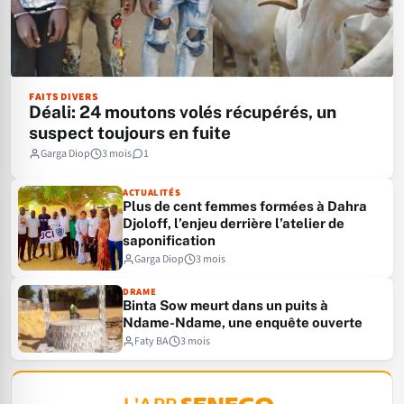
FAITS DIVERS
Déali: 24 moutons volés récupérés, un
suspect toujours en fuite
Garga Diop
3 mois
1
ACTUALITÉS
Plus de cent femmes formées à Dahra
Djoloff, l’enjeu derrière l’atelier de
saponification
Garga Diop
3 mois
DRAME
Binta Sow meurt dans un puits à
Ndame-Ndame, une enquête ouverte
Faty BA
3 mois