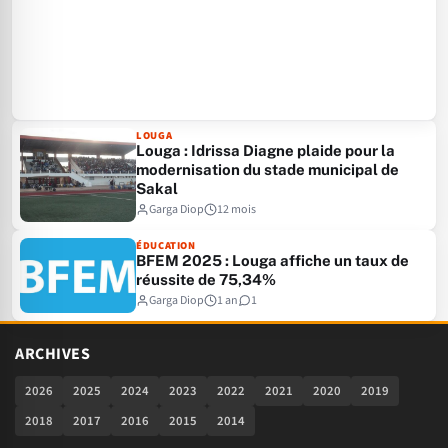
LOUGA
Louga : Idrissa Diagne plaide pour la
modernisation du stade municipal de
Sakal
Garga Diop
12 mois
ÉDUCATION
BFEM 2025 : Louga affiche un taux de
réussite de 75,34%
Garga Diop
1 an
1
ARCHIVES
2026
2025
2024
2023
2022
2021
2020
2019
2018
2017
2016
2015
2014