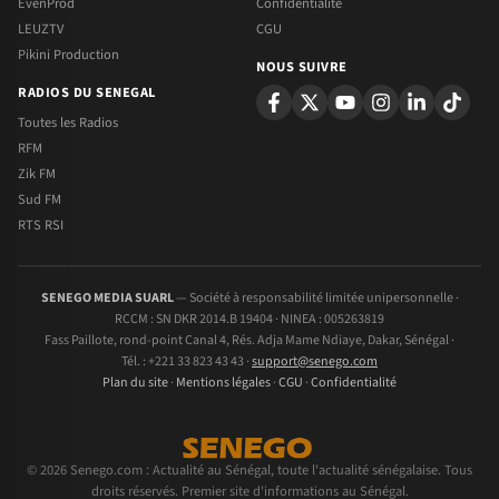
EvenProd
Confidentialite
LEUZTV
CGU
Pikini Production
NOUS SUIVRE
RADIOS DU SENEGAL
Toutes les Radios
RFM
Zik FM
Sud FM
RTS RSI
SENEGO MEDIA SUARL
— Société à responsabilité limitée unipersonnelle ·
RCCM : SN DKR 2014.B 19404 · NINEA : 005263819
Fass Paillote, rond-point Canal 4, Rés. Adja Mame Ndiaye, Dakar, Sénégal ·
Tél. : +221 33 823 43 43 ·
support@senego.com
Plan du site
·
Mentions légales
·
CGU
·
Confidentialité
© 2026 Senego.com : Actualité au Sénégal, toute l'actualité sénégalaise. Tous
droits réservés. Premier site d'informations au Sénégal.