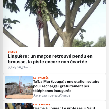
DRAME
Linguère : un maçon retrouvé pendu en
brousse, la piste encore non écartée
Faty BA
3 mois
ACTUALITÉS
Taïba Mar (Louga) : une station solaire
pour recharger gratuitement les
téléphones inaugurée
Mandaw Mbengue
4 mois
FAITS DIVERS
Drame à Louga : Le professeur Salif