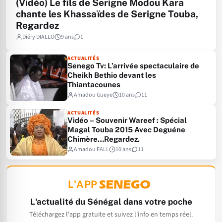
(Vidéo) Le fils de Serigne Modou Kara
chante les Khassaïdes de Serigne Touba,
Regardez
Diéry DIALLO
9 ans
1
ACTUALITÉS
Senego Tv: L’arrivée spectaculaire de
Cheikh Bethio devant les
Thiantacounes
Amadou Gueye
10 ans
11
ACTUALITÉS
Vidéo – Souvenir Wareef : Spécial
Magal Touba 2015 Avec Deguéne
Chimère…Regardez.
Amadou FALL
10 ans
11
L'APP
L'actualité du Sénégal dans votre poche
Téléchargez l'app gratuite et suivez l'info en temps réel.