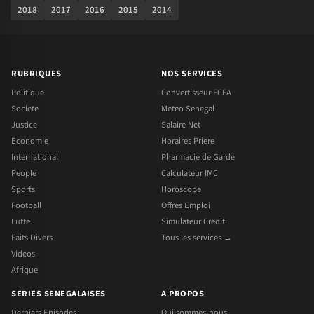
2018
2017
2016
2015
2014
RUBRIQUES
NOS SERVICES
Politique
Convertisseur FCFA
Societe
Meteo Senegal
Justice
Salaire Net
Economie
Horaires Priere
International
Pharmacie de Garde
People
Calculateur IMC
Sports
Horoscope
Football
Offres Emploi
Lutte
Simulateur Credit
Faits Divers
Tous les services →
Videos
Afrique
SERIES SENEGALAISES
A PROPOS
Derniers Episodes
Qui sommes-nous