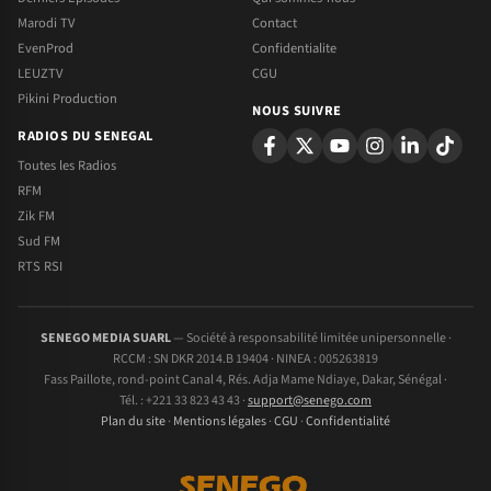
Marodi TV
Contact
EvenProd
Confidentialite
LEUZTV
CGU
Pikini Production
NOUS SUIVRE
RADIOS DU SENEGAL
Toutes les Radios
RFM
Zik FM
Sud FM
RTS RSI
SENEGO MEDIA SUARL
— Société à responsabilité limitée unipersonnelle ·
RCCM : SN DKR 2014.B 19404 · NINEA : 005263819
Fass Paillote, rond-point Canal 4, Rés. Adja Mame Ndiaye, Dakar, Sénégal ·
Tél. : +221 33 823 43 43 ·
support@senego.com
Plan du site
·
Mentions légales
·
CGU
·
Confidentialité