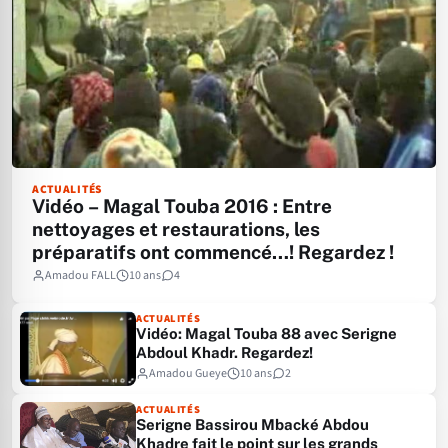
ACTUALITÉS
Vidéo – Magal Touba 2016 : Entre
nettoyages et restaurations, les
préparatifs ont commencé…! Regardez !
Amadou FALL
10 ans
4
ACTUALITÉS
Vidéo: Magal Touba 88 avec Serigne
Abdoul Khadr. Regardez!
Amadou Gueye
10 ans
2
ACTUALITÉS
Serigne Bassirou Mbacké Abdou
Khadre fait le point sur les grands