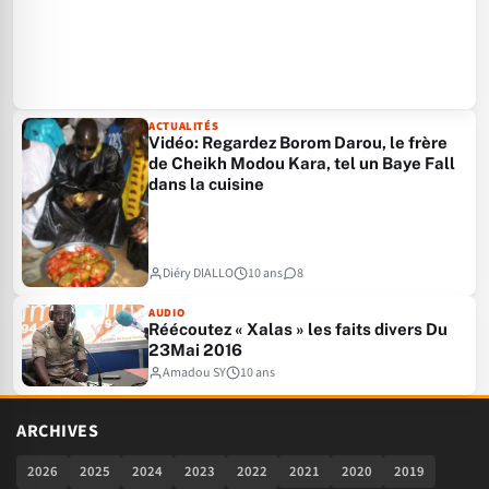
ACTUALITÉS
Vidéo: Regardez Borom Darou, le frère
de Cheikh Modou Kara, tel un Baye Fall
dans la cuisine
Diéry DIALLO
10 ans
8
AUDIO
Réécoutez « Xalas » les faits divers Du
23Mai 2016
Amadou SY
10 ans
ARCHIVES
2026
2025
2024
2023
2022
2021
2020
2019