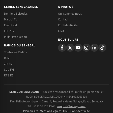
SERIES SENEGALAISES
A PROPOS
Derniers Episodes
Qui sommes-nous
Marodi TV
Contact
EvenProd
Confidentialite
LEUZTV
CGU
Pikini Production
NOUS SUIVRE
RADIOS DU SENEGAL
Toutes les Radios
RFM
Zik FM
Sud FM
RTS RSI
SENEGO MEDIA SUARL
— Société à responsabilité limitée unipersonnelle ·
RCCM : SN DKR 2014.B 19404 · NINEA : 005263819
Fass Paillote, rond-point Canal 4, Rés. Adja Mame Ndiaye, Dakar, Sénégal ·
Tél. : +221 33 823 43 43 ·
support@senego.com
Plan du site
·
Mentions légales
·
CGU
·
Confidentialité