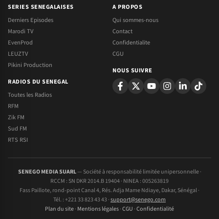
SERIES SENEGALAISES
A PROPOS
Derniers Episodes
Qui sommes-nous
Marodi TV
Contact
EvenProd
Confidentialite
LEUZTV
CGU
Pikini Production
NOUS SUIVRE
RADIOS DU SENEGAL
Toutes les Radios
RFM
Zik FM
Sud FM
RTS RSI
SENEGO MEDIA SUARL
— Société à responsabilité limitée unipersonnelle ·
RCCM : SN DKR 2014.B 19404 · NINEA : 005263819
Fass Paillote, rond-point Canal 4, Rés. Adja Mame Ndiaye, Dakar, Sénégal ·
Tél. : +221 33 823 43 43 ·
support@senego.com
Plan du site
·
Mentions légales
·
CGU
·
Confidentialité