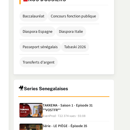
Baccalauréat
Concours fonction publique
Diaspora Espagne
Diaspora Italie
Passeport sénégalais
Tabaski 2026
Transferts d'argent
🎥
Series Senegalaises
TAKKEMA - Saison 1 - Episode 31
**VOSTFR**
EvenProd
722 374 vues
55:08
Série - LE PIÈGE - Épisode 35