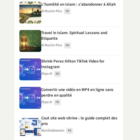
L’humilité en Islam : s’abandonner à Allah
Al Muslim Plus
FR
Travel in Islam: Spiritual Lessons and
Etiquette
Al Muslim Plus
EN
Shrink Perez Hilton TikTok Video for
Instagram
Klipa AI
EN
Convertir une vidéo en MP4 en ligne sans
perdre en qualité
Klipa AI
FR
Cout site web vitrine : le guide complet des
prix
MonSiteDemain
FR