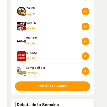
Zik FM
89.7 FM
Sud FM
98.5 FM
Walf FM
99.0 FM
RTS RSI
92.5 FM
Lamp Fall FM
101.7 FM
TOUTES LES RADIOS
Débats de la Semaine