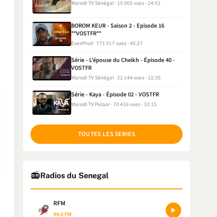
Marodi TV Sénégal
15 065 vues
24:51
BOROM KEUR - Saison 2 - Episode 16
**VOSTFR**
EvenProd
771 917 vues
40:27
Série - L'épouse du Cheikh - Épisode 40 -
VOSTFR
Marodi TV Sénégal
22 144 vues
32:35
Série - Kaya - Épisode 02 - VOSTFR
Marodi TV Pulaar
70 416 vues
33:15
TOUTES LES SERIES
📻
Radios du Senegal
RFM
94.0 FM