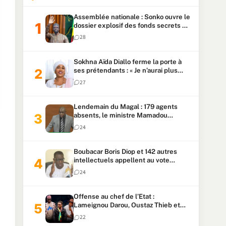
Assemblée nationale : Sonko ouvre le
dossier explosif des fonds secrets et
du patrimoine présidentiel
28
Sokhna Aïda Diallo ferme la porte à
ses prétendants : « Je n’aurai plus
jamais un autre mari »
27
Lendemain du Magal : 179 agents
absents, le ministre Mamadou
Lamine Dianté exige des explications
24
Boubacar Boris Diop et 142 autres
intellectuels appellent au vote
urgent de la révision
24
constitutionnelle
Offense au chef de l’Etat :
Lameignou Darou, Oustaz Thieb et
Ndiaye Touba lourdement
22
condamnés