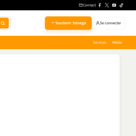
Contact
Soutenir Senego
Se connecter
Services
Météo