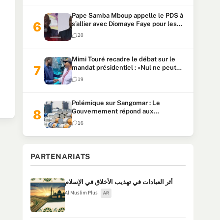
Pape Samba Mboup appelle le PDS à
s’allier avec Diomaye Faye pour les
locales et tacle Sonko
20
Mimi Touré recadre le débat sur le
mandat présidentiel : «Nul ne peut
faire plus de deux mandats
19
consécutifs de 5 ans»
Polémique sur Sangomar : Le
Gouvernement répond aux
accusations et clarifie le partage des
16
milliards
PARTENARIATS
أثر العبادات في تهذيب الأخلاق في الإسلام
Al Muslim Plus
AR